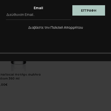
Email
Διαβάστε την
Πολιτκή Απορρήτου
ina tocai ποτήρι σωλήνα
λινη 360 ml
,00
€