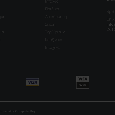
Μπάνιο
Παιδικά
Βρεί
ηση
Διακόσμηση
Επικ
Σκεύη
info
261
μα
Σερβίρισμα
ά
Κουζινικά
Εποχικά
 created by
Computer Key