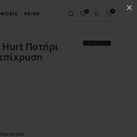
0
0
ΦΊΞΕΙΣ
GR/EN
d Hurt Ποτήρι
 επίχρυση
θυμιών μου