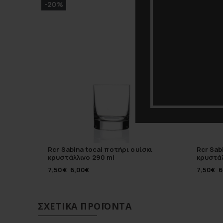
-20%
-20%
Rcr Sabina tocai ποτήρι ουίσκι
Rcr Sab
κρυστάλλινο 290 ml
κρυστάλ
7,50
€
6,00
€
7,50
€
6
ΣΧΕΤΙΚΆ ΠΡΟΪΌΝΤΑ