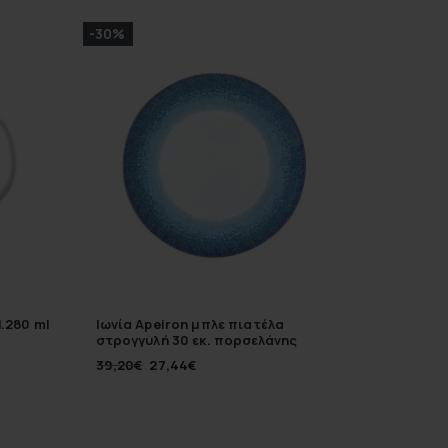
-30%
1.280 ml
Ιωνία Apeiron μπλε πιατέλα
Ιωνία A
στρογγυλή 30 εκ. πορσελάνης
πορσελ
39,20
€
27,44
€
9,50
€