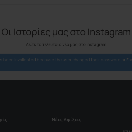
Οι Ιστορίες μας στο Instagram
Δείτε τα τελευταία νέα μας στο Instagram
has been invalidated because the user changed their password or F
ρές
Νέες Αφίξεις
Επι