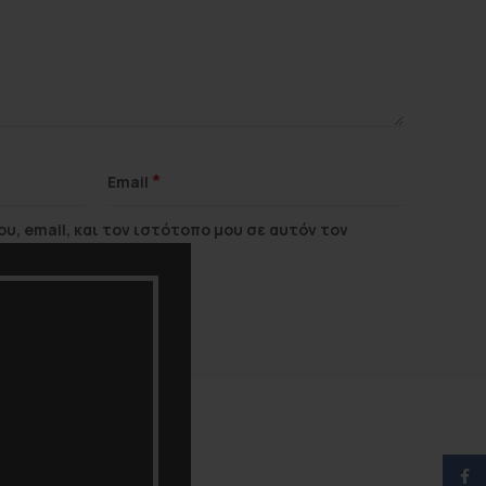
*
Email
υ, email, και τον ιστότοπο μου σε αυτόν τον
ορά που θα σχολιάσω.
Face