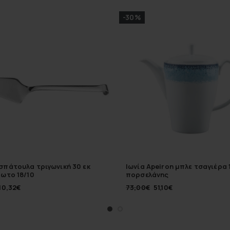
-30%
πάτουλα τριγωνική 30 εκ
Ιωνία Apeiron μπλε τσαγιέρα 
ωτο 18/10
πορσελάνης
10,32
€
73,00
€
51,10
€