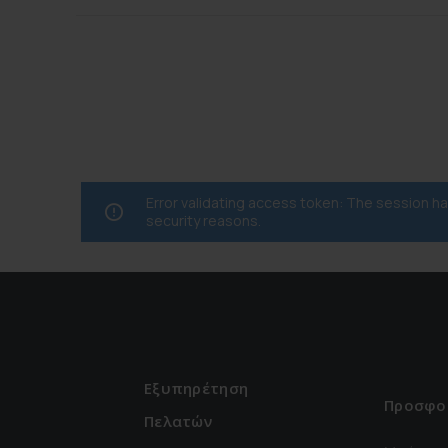
Error validating access token: The session 
security reasons.
Εξυπηρέτηση
Προσφο
Πελατών