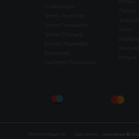
Μπάνιο
Το Κατάστημα
Παιδικά
Τρόποι Αποστολής
Διακόσμ
Τρόποι Παραγγελίας
Σκεύη
Τρόποι Πληρωμής
Σερβίρισ
Εγγύηση Παραλαβής
Κουζινικ
Επιστροφές
Εποχικά
Αναζήτηση Παραγγελίας
Πολιτική Απορρήτου
Όροι Χρήσης
Home Details
2020