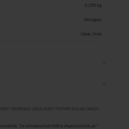
0,230 kg
Georgiou
Clear, Gold
Γυαλί
ΗΣΗ “GEORGIOU GOLD HURT ΠΟΤΉΡΙ 340 ML ΓΆΜΟΥ
*
οσιεύεται.
Τα υποχρεωτικά πεδία σημειώνονται με