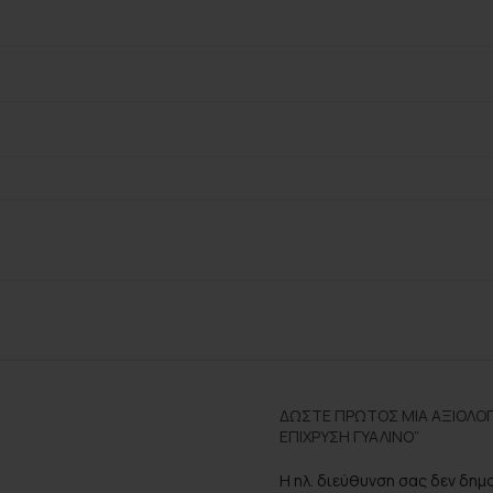
ΔΏΣΤΕ ΠΡΏΤΟΣ ΜΊΑ ΑΞΙΟΛΌΓ
ΕΠΊΧΡΥΣΗ ΓΥΆΛΙΝΟ”
Η ηλ. διεύθυνση σας δεν δημ