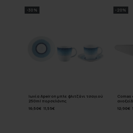
-30%
-20%
Ιωνία Apeiron μπλε φλιτζάνι τσαγιού
Comas σ
250ml πορσελάνης
ανοξείδ
16,50
€
11,55
€
12,90
€