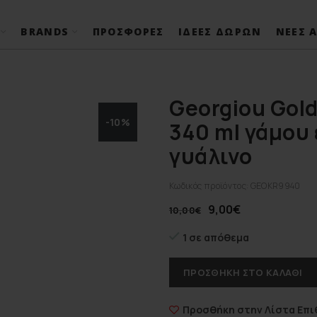
BRANDS
ΠΡΟΣΦΟΡΈΣ
ΙΔΈΕΣ ΔΏΡΩΝ
ΝΈΕΣ Α
Georgiou Gol
-10%
340 ml γάμου
γυάλινο
Κωδικός προϊόντος:
GEOKR9940
9,00
€
10,00
€
1 σε απόθεμα
ΠΡΟΣΘΉΚΗ ΣΤΟ ΚΑΛΆΘΙ
Προσθήκη στην Λίστα Επι