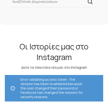
Οι Ιστορίες μας στο
Instagram
Δείτε τα τελευταία νέα μας στο Instagram
Error validating access token: The
session has been invalidated because
the user changed their password or
Facebook has changed the session for
security reasons.