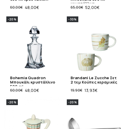
κρυστάλλινη
60,00
€
48,00
€
65,00
€
52,00
€
-20%
-30%
Bohemia Quadron
Brandani Le Zucche Σετ
Μπουκάλι κρυστάλλινο
2 τεμ Κούπες κεραμικές
500 ml
60,00
€
48,00
€
19,90
€
13,93
€
-20%
-20%