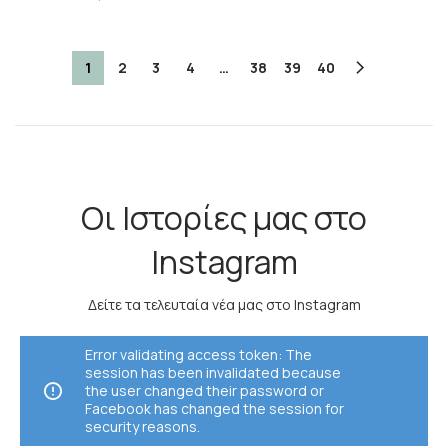
1
2
3
4
…
38
39
40
Οι Ιστορίες μας στο
Instagram
Δείτε τα τελευταία νέα μας στο Instagram
Error validating access token: The
session has been invalidated because
the user changed their password or
Facebook has changed the session for
security reasons.