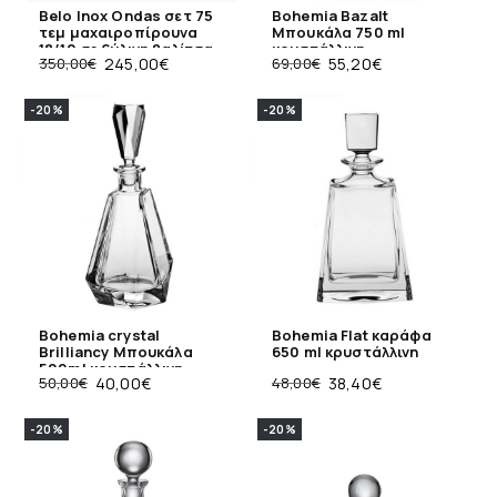
Belo Inox Ondas σετ 75
Bohemia Bazalt
τεμ μαχαιροπίρουνα
Μπουκάλα 750 ml
18/10 σε ξύλινη βαλίτσα
κρυστάλλινη
350,00
€
245,00
€
69,00
€
55,20
€
-20%
-20%
Bohemia crystal
Bohemia Flat καράφα
Brilliancy Μπουκάλα
650 ml κρυστάλλινη
500ml κρυστάλλινη
50,00
€
40,00
€
48,00
€
38,40
€
-20%
-20%