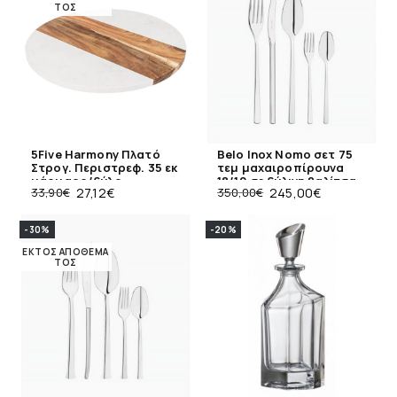
ΤΟΣ
5Five Harmony Πλατό
Belo Inox Nomo σετ 75
Στρογ. Περιστρεφ. 35 εκ
τεμ μαχαιροπίρουνα
μάρμαρο/ξύλο
18/10 σε ξύλινη βαλίτσα
33,90
€
27,12
€
350,00
€
245,00
€
-30%
-20%
ΕΚΤΌΣ ΑΠΟΘΈΜΑ
ΤΟΣ