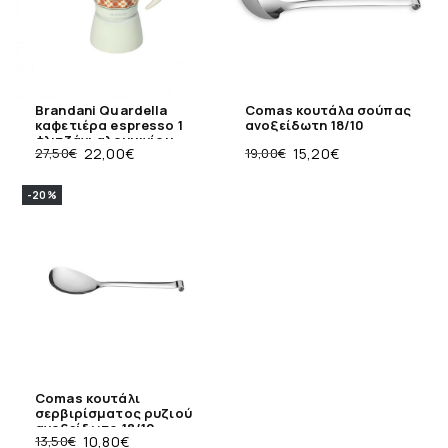
Brandani Quardella
Comas κουτάλα σούπας
καφετιέρα espresso 1
ανοξείδωτη 18/10
φλιτζάνι αλουμινίου
27,50
€
22,00
€
19,00
€
15,20
€
-20%
Comas κουτάλι
σερβιρίσματος ρυζιού
ανοξείδωτο 18/10
13,50
€
10,80
€