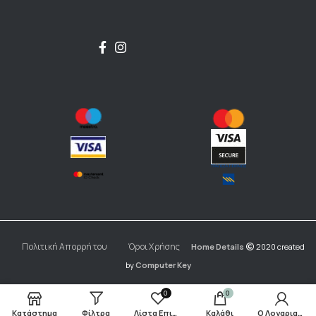
Πολιτική Απορρήτου
Όροι Χρήσης
Home Details
2020 created
by
Computer Key
0
0
Κατάστημα
Φίλτρα
Λίστα Επιθυμιών
Καλάθι
Ο Λογαριασμός μου