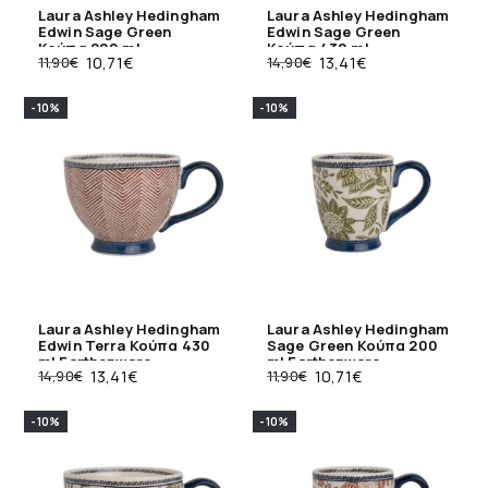
Laura Ashley Hedingham
Laura Ashley Hedingham
Edwin Sage Green
Edwin Sage Green
Κούπα 200 ml
Κούπα 430 ml
11,90
€
10,71
€
14,90
€
13,41
€
Earthenware
Earthenware
-10%
-10%
Laura Ashley Hedingham
Laura Ashley Hedingham
Edwin Terra Κούπα 430
Sage Green Κούπα 200
ml Earthenware
ml Earthenware
14,90
€
13,41
€
11,90
€
10,71
€
-10%
-10%