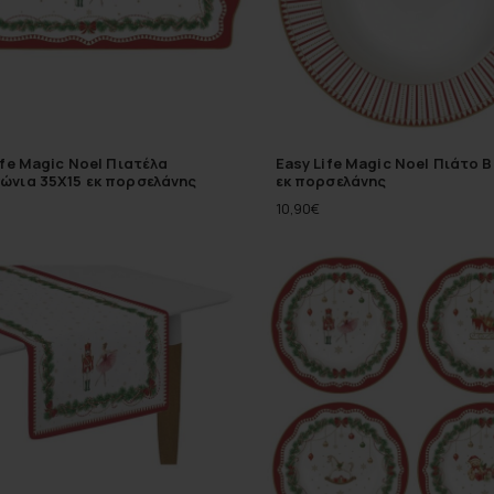
ife Magic Noel Πιατέλα
Easy Life Magic Noel Πιάτο Β
ώνια 35Χ15 εκ πορσελάνης
εκ πορσελάνης
10,90
€