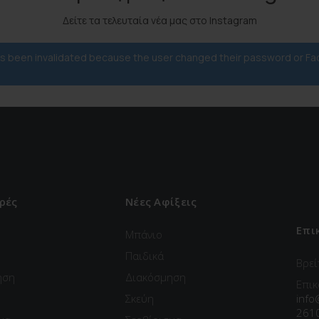
Δείτε τα τελευταία νέα μας στο Instagram
has been invalidated because the user changed their password or F
ρές
Νέες Αφίξεις
Επι
Μπάνιο
Παιδικά
Βρεί
ηση
Διακόσμηση
Επικ
Σκεύη
info
261