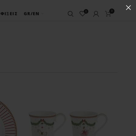
0
0
ΦΊΞΕΙΣ
GR/EN