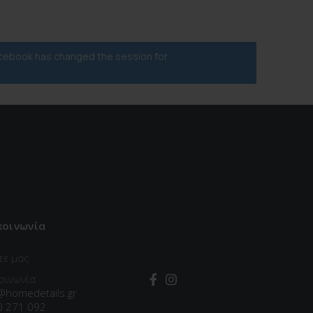
acebook has changed the session for
κοινωνία
τε μας
οινωνία
@homedetails.gr
0 271 092