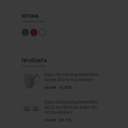
ΧΡΏΜΑ
ΠΡΟΪΌΝΤΑ
Easy Life Dancing Butterflies
Κούπα 350 ml πορσελάνης
14,85
€
16,50
€
Easy Life Dancing Butterflies
Σετ 2 τεμ Φλιτζάνι Καφέ 120
ml πορσελάνης
28,71
€
31,90
€