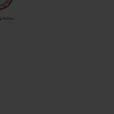
εμ Πιάτο