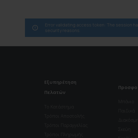
Error validating access token: The session 
security reasons.
Εξυπηρέτηση
Προσφο
Πελατών
Μπάνιο
Το Κατάστημα
Παιδικά
Τρόποι Αποστολής
Διακόσμ
Τρόποι Παραγγελίας
Σκεύη
Τρόποι Πληρωμής