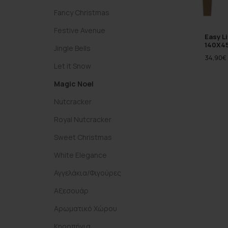
Fancy Christmas
Festive Avenue
Easy L
140Χ45
Jingle Bells
34,90
€
Let it Snow
Magic Noel
Nutcracker
Royal Nutcracker
Sweet Christmas
White Elegance
Αγγελάκια/Φιγούρες
Αξεσουάρ
Αρωματικό Χώρου
Κηροπήγια