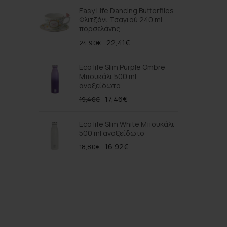
Easy Life Dancing Butterflies
Φλιτζάνι Τσαγιού 240 ml
πορσελάνης
22,41
€
24,90
€
Eco life Slim Purple Ombre
Μπουκάλι 500 ml
ανοξείδωτο
17,46
€
19,40
€
Eco life Slim White Μπουκάλι
500 ml ανοξείδωτο
16,92
€
18,80
€