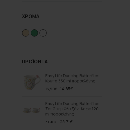
ΧΡΏΜΑ
ΠΡΟΪΌΝΤΑ
Easy Life Dancing Butterflies
Κούπα 350 ml πορσελάνης
14,85
€
16,50
€
Easy Life Dancing Butterflies
Σετ 2 τεμ Φλιτζάνι Καφέ 120
ml πορσελάνης
28,71
€
31,90
€