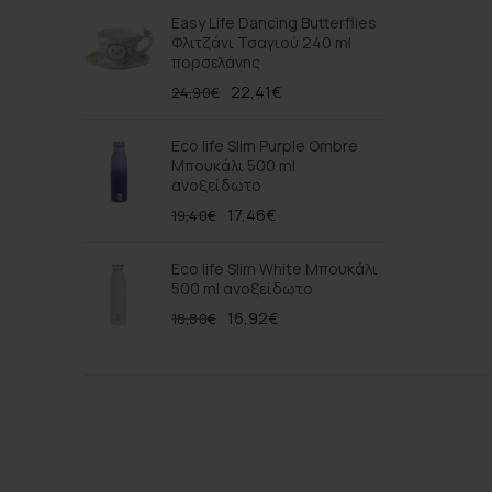
Easy Life Dancing Butterflies
Φλιτζάνι Τσαγιού 240 ml
πορσελάνης
22,41
€
24,90
€
Eco life Slim Purple Ombre
Μπουκάλι 500 ml
ανοξείδωτο
17,46
€
19,40
€
Eco life Slim White Μπουκάλι
500 ml ανοξείδωτο
16,92
€
18,80
€