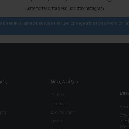
Δείτε τα τελευταία νέα μας στο Instagram
has been invalidated because the user changed their password or F
ρές
Νέες Αφίξεις
Επι
Μπάνιο
Παιδικά
Βρεί
ηση
Διακόσμηση
Επικ
Σκεύη
info
261