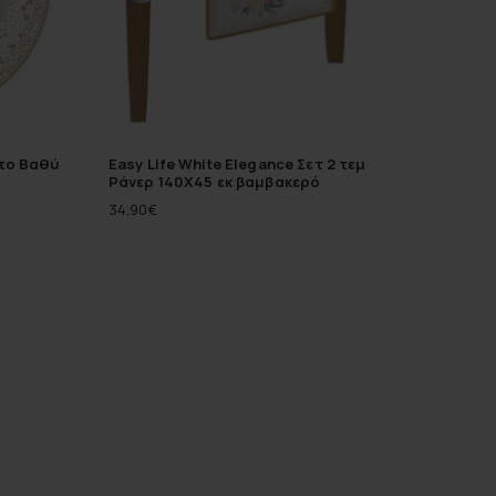
άτο Βαθύ
Easy Life White Elegance Σετ 2 τεμ
Ράνερ 140Χ45 εκ βαμβακερό
34,90
€