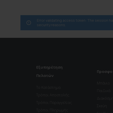
Error validating access token: The session 
security reasons.
Εξυπηρέτηση
Προσφο
Πελατών
Μπάνιο
Το Κατάστημα
Παιδικά
Τρόποι Αποστολής
Διακόσμ
Τρόποι Παραγγελίας
Σκεύη
Τρόποι Πληρωμής