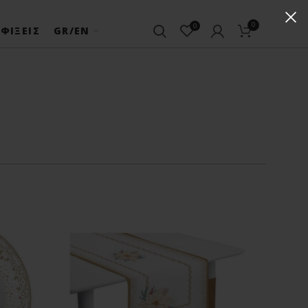
0
0
ΦΊΞΕΙΣ
GR/EN