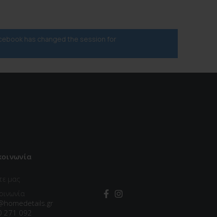
acebook has changed the session for
κοινωνία
τε μας
οινωνία
@homedetails.gr
0 271 092