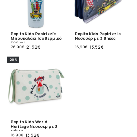
Pepita Kids Pepirizzi’s
Pepita Kids Pepirizzi’s
Μπουκαλάκι Ισοθερμικό
Νεσεσέρ με 3 θήκες
500 ml
26,90
€
21,52
€
16,90
€
13,52
€
-20%
Pepita Kids World
Heritage Νεσεσέρ με 3
θήκες
16,90
€
13,52
€