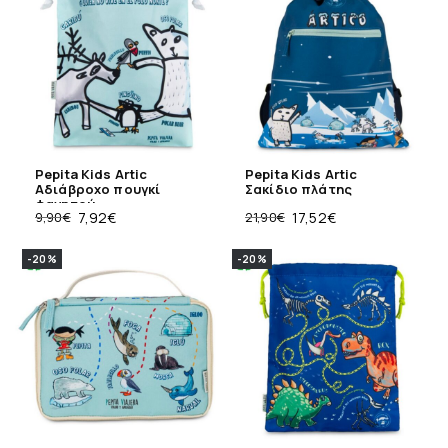
Pepita Kids Artic
Pepita Kids Artic
Aδιάβροχο πουγκί
Σακίδιο πλάτης
φαγητού
9,90
€
7,92
€
21,90
€
17,52
€
-20%
-20%