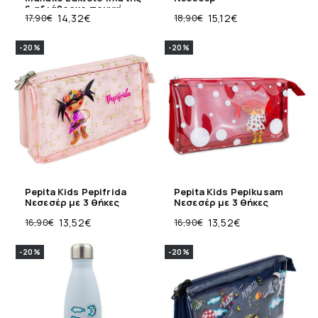
& αδιάβροχο πουγκί
17,90
€
14,32
€
18,90
€
15,12
€
φαγητού
-20%
-20%
Pepita Kids Pepifrida
Pepita Kids Pepikusam
Νεσεσέρ με 3 θήκες
Νεσεσέρ με 3 θήκες
16,90
€
13,52
€
16,90
€
13,52
€
-20%
-20%