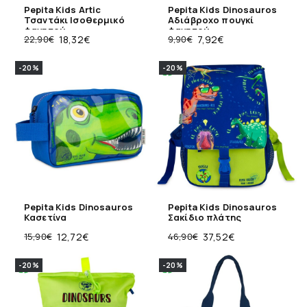
Pepita Kids Artic
Pepita Kids Dinosauros
Τσαντάκι Ισοθερμικό
Aδιάβροχο πουγκί
φαγητού
φαγητού
22,90
€
18,32
€
9,90
€
7,92
€
-20%
-20%
Pepita Kids Dinosauros
Pepita Kids Dinosauros
Κασετίνα
Σακίδιο πλάτης
15,90
€
12,72
€
46,90
€
37,52
€
-20%
-20%