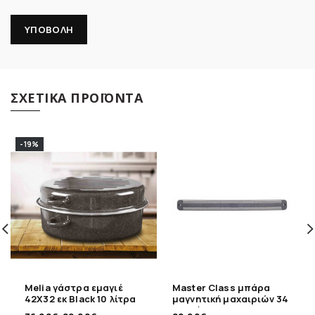
ΣΧΕΤΙΚΆ ΠΡΟΪΌΝΤΑ
-19%
Melia γάστρα εμαγιέ
Master Class μπάρα
42X32 εκ Black 10 λίτρα
μαγνητική μαχαιριών 34
εκ τοίχου