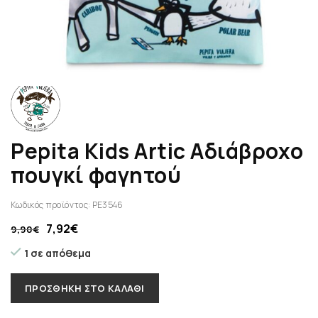
Pepita Kids Artic Aδιάβροχο
πουγκί φαγητού
Κωδικός προϊόντος:
PE3546
7,92
€
9,90
€
1 σε απόθεμα
ΠΡΟΣΘΉΚΗ ΣΤΟ ΚΑΛΆΘΙ