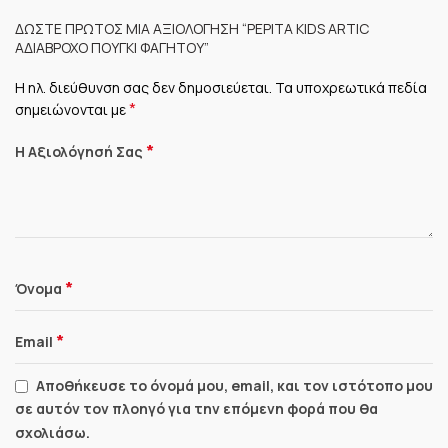
ΔΏΣΤΕ ΠΡΏΤΟΣ ΜΊΑ ΑΞΙΟΛΌΓΗΣΗ “PEPITA KIDS ARTIC
AΔΙΆΒΡΟΧΟ ΠΟΥΓΚΊ ΦΑΓΗΤΟΎ”
Η ηλ. διεύθυνση σας δεν δημοσιεύεται.
Τα υποχρεωτικά πεδία
*
σημειώνονται με
*
Η Αξιολόγησή Σας
*
Όνομα
*
Email
Αποθήκευσε το όνομά μου, email, και τον ιστότοπο μου
σε αυτόν τον πλοηγό για την επόμενη φορά που θα
σχολιάσω.