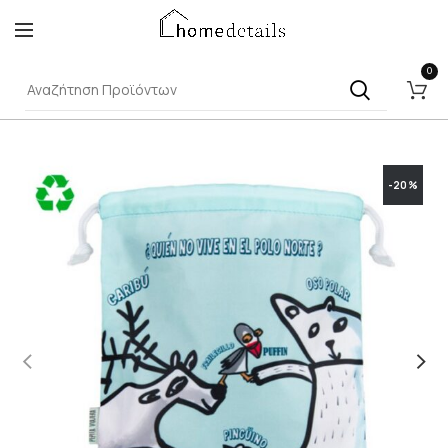
0
-20%