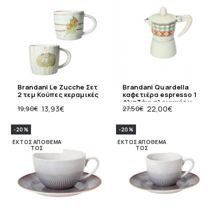
Brandani Le Zucche Σετ
Brandani Quardella
2 τεμ Κούπες κεραμικές
καφετιέρα espresso 1
φλιτζάνι αλουμινίου
19,90
€
13,93
€
27,50
€
22,00
€
-20%
-20%
ΕΚΤΌΣ ΑΠΟΘΈΜΑ
ΕΚΤΌΣ ΑΠΟΘΈΜΑ
ΤΟΣ
ΤΟΣ