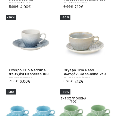
πορσελάνης
ml stoneware
5,00
€
4,00
€
8,90
€
7,12
€
-20%
-20%
Cryspo Trio Neptune
Cryspo Trio Pearl
Φλιτζάνι Espresso 100
Φλιτζάνι Cappucino 230
ml stoneware
ml πορσελάνης
7,50
€
6,00
€
8,90
€
7,12
€
-50%
-50%
ΕΚΤΌΣ ΑΠΟΘΈΜΑ
ΤΟΣ