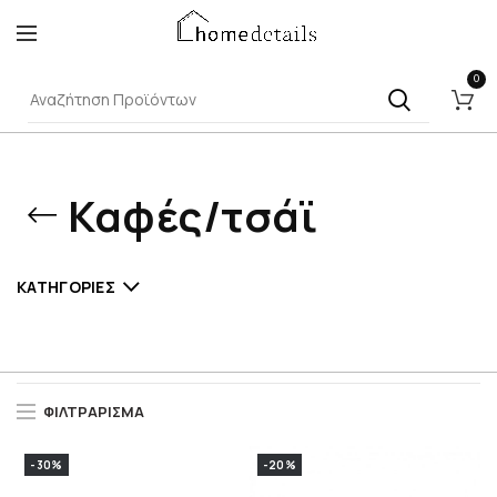
0
Καφές/τσάϊ
ΚΑΤΗΓΟΡΊΕΣ
ΦΙΛΤΡΆΡΙΣΜΑ
-30%
-20%