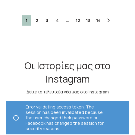
1
2
3
4
…
12
13
14
Οι Ιστορίες μας στο
Instagram
Δείτε τα τελευταία νέα μας στο Instagram
Error validating access token: The
session has been invalidated because
the user changed their password or
Facebook has changed the session for
security reasons.