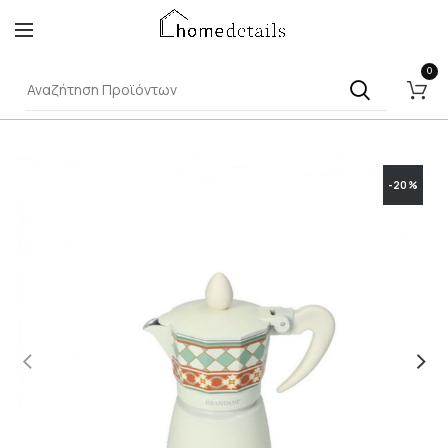
0
-20%