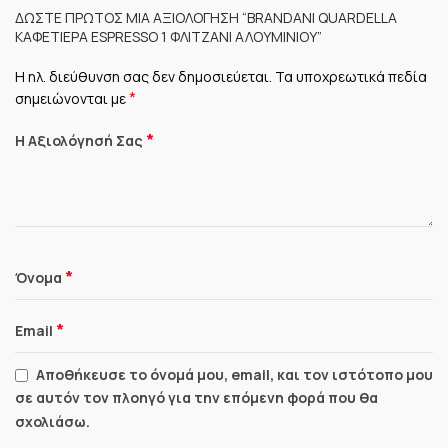
ΔΏΣΤΕ ΠΡΏΤΟΣ ΜΊΑ ΑΞΙΟΛΌΓΗΣΗ “BRANDANI QUARDELLA
ΚΑΦΕΤΙΈΡΑ ESPRESSO 1 ΦΛΙΤΖΆΝΙ ΑΛΟΥΜΙΝΊΟΥ”
Η ηλ. διεύθυνση σας δεν δημοσιεύεται.
Τα υποχρεωτικά πεδία
*
σημειώνονται με
*
Η Αξιολόγησή Σας
*
Όνομα
*
Email
Αποθήκευσε το όνομά μου, email, και τον ιστότοπο μου
σε αυτόν τον πλοηγό για την επόμενη φορά που θα
σχολιάσω.