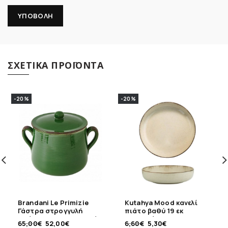
ΣΧΕΤΙΚΆ ΠΡΟΪΌΝΤΑ
-20%
-20%
Brandani Le Primizie
Kutahya Mood κανελί
Γάστρα στρογγυλή
πιάτο βαθύ 19 εκ
πράσινη 21 εκ κεραμική
πορσελάνης
65,00
€
52,00
€
6,60
€
5,30
€