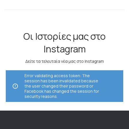
Οι Ιστορίες μας στο
Instagram
Δείτε τα τελευταία νέα μας στο Instagram
Error validating access token: The
session has been invalidated because
the user changed their password or
Facebook has changed the session for
security reasons.