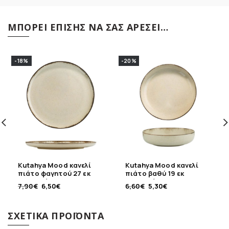
ΜΠΟΡΕΊ ΕΠΊΣΗΣ ΝΑ ΣΑΣ ΑΡΈΣΕΙ…
-18%
-20%
Kutahya Mood κανελί
Kutahya Mood κανελί
πιάτο φαγητού 27 εκ
πιάτο βαθύ 19 εκ
πορσελάνης
πορσελάνης
7,90
€
6,50
€
6,60
€
5,30
€
ΣΧΕΤΙΚΆ ΠΡΟΪΌΝΤΑ