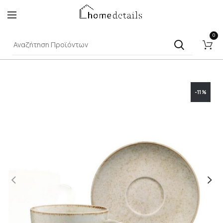
0
-11%