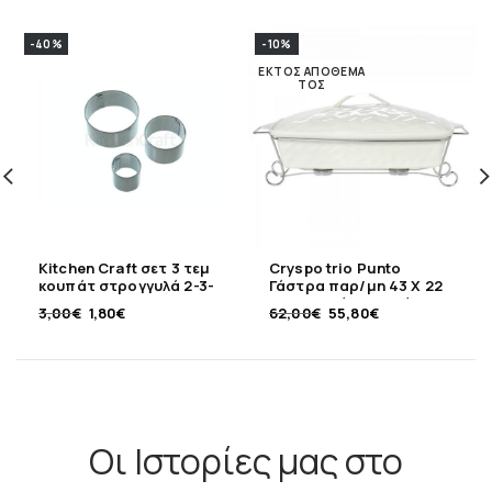
-40%
-10%
ΕΚΤΌΣ ΑΠΟΘΈΜΑ
ΤΟΣ
Kitchen Craft σετ 3 τεμ
Cryspo trio Punto
κουπάτ στρογγυλά 2-3-
Γάστρα παρ/μη 43 X 22
4εκ
εκ με καπάκι και βάση
3,00
€
1,80
€
62,00
€
55,80
€
Οι Ιστορίες μας στο