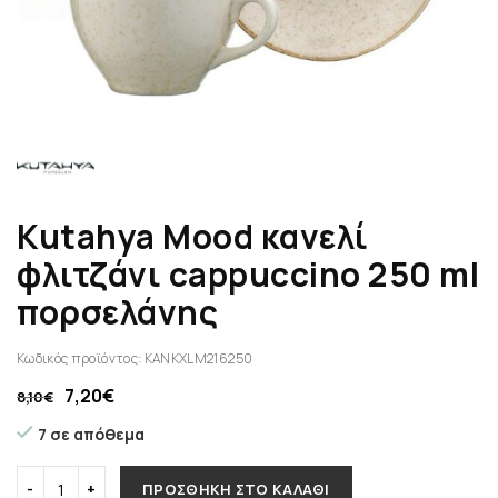
Kutahya Mood κανελί
φλιτζάνι cappuccino 250 ml
πορσελάνης
Κωδικός προϊόντος:
KANKXLM216250
7,20
€
8,10
€
7 σε απόθεμα
ΠΡΟΣΘΉΚΗ ΣΤΟ ΚΑΛΆΘΙ