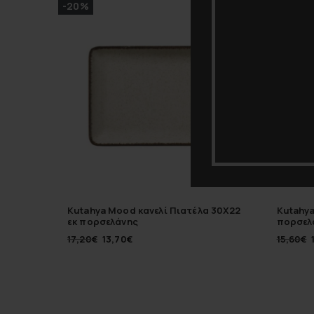
-20%
-20%
Kutahya Mood κανελί Πιατέλα 30Χ22
Kutahya
εκ πορσελάνης
πορσελ
17,20
€
13,70
€
15,60
€