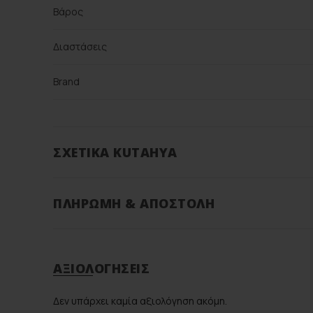
Βάρος
Διαστάσεις
Brand
Color
ΣΧΕΤΙΚΆ KUTAHYA
Υλικό
ΠΛΗΡΩΜΉ & ΑΠΟΣΤΟΛΉ
ΑΞΙΟΛΟΓΉΣΕΙΣ
Δεν υπάρχει καμία αξιολόγηση ακόμη.