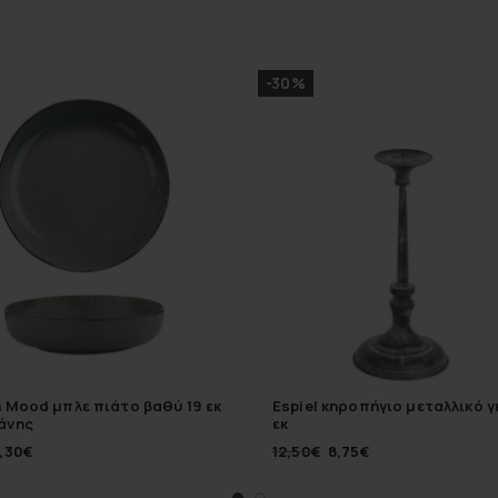
-30%
 Mood μπλε πιάτο βαθύ 19 εκ
Espiel κηροπήγιο μεταλλικό γ
άνης
εκ
,30
€
12,50
€
8,75
€