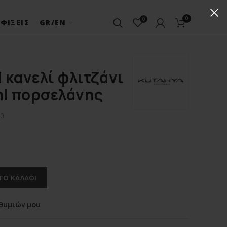
0
0
ΦΊΞΕΙΣ
GR/EN
 κανελί φλιτζάνι
ml πορσελάνης
90
ΤΟ ΚΑΛΆΘΙ
θυμιών μου