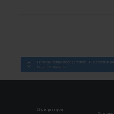
Error validating access token: The session 
security reasons.
Εξυπηρέτηση
Προσφο