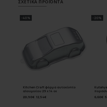
ΣΧΕΤΙΚΆ ΠΡΟΪΌΝΤΑ
-40%
-20%
Kitchen Craft φόρμα αυτοκίνητο
Kutahya
αλουμινίου 29 x 14 εκ
πορσελ
20,90
€
12,54
€
6,60
€
5