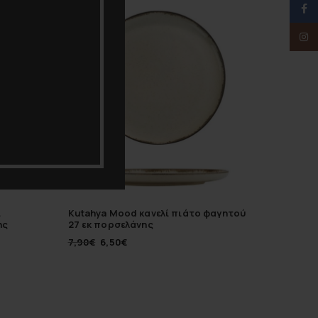
-18%
-20%
Face
Inst
ι
Kutahya Mood κανελί πιάτο φαγητού
Kutahya
ης
27 εκ πορσελάνης
19 εκ π
7,90
€
6,50
€
5,40
€
4