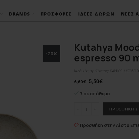
BRANDS
ΠΡΟΣΦΟΡΈΣ
ΙΔΈΕΣ ΔΏΡΩΝ
ΝΈΕΣ Α
Kutahya Mood
-20%
espresso 90 
Κωδικός προϊόντος:
KANKXLM2260
5,30
€
6,60
€
7 σε απόθεμα
ΠΡΟΣΘΉΚΗ Σ
Προσθήκη στην Λίστα Επι