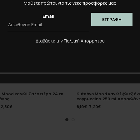
-11%
Μάθετε πρώτοι για τις νέες προσφορές μας
Email
Διαβάστε την
Πολιτκή Απορρήτου
 Mood κανελί Σαλατιέρα 24 εκ
Kutahya Mood κανελί φλιτζάν
άνης
cappuccino 250 ml πορσελάν
12,50
€
8,10
€
7,20
€