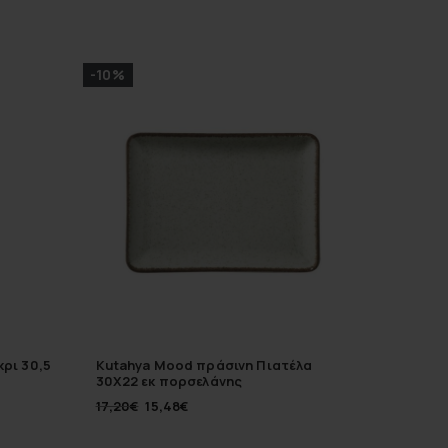
-10%
-50%
κρι 30,5
Kutahya Mood πράσινη Πιατέλα
Espiel 
30Χ22 εκ πορσελάνης
18,5 εκ
17,20
€
15,48
€
14,50
€