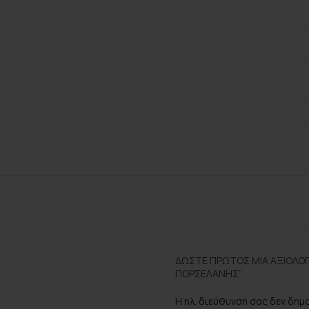
ΔΏΣΤΕ ΠΡΏΤΟΣ ΜΊΑ ΑΞΙΟΛΌΓ
ΠΟΡΣΕΛΆΝΗΣ”
Η ηλ. διεύθυνση σας δεν δημ