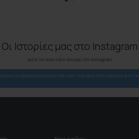
Οι Ιστορίες μας στο Instagram
Δείτε τα τελευταία νέα μας στο Instagram
has been invalidated because the user changed their password or F
ρές
Νέες Αφίξεις