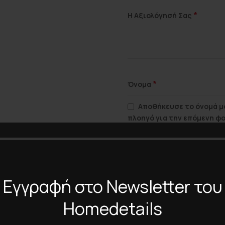
*
Η Αξιολόγησή Σας
*
Όνομα
Αποθήκευσε το όνομά μο
πλοηγό για την επόμενη φ
Εγγραφή στο Newsletter του
Homedetails