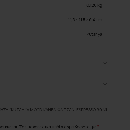
0,120 kg
11,5 × 11,5 × 6,4 cm
Kutahya
Beige, Brown
Πορσελάνη
ΗΣΗ “KUTAHYA MOOD ΚΑΝΕΛΊ ΦΛΙΤΖΆΝΙ ESPRESSO 90 ML
*
οσιεύεται.
Τα υποχρεωτικά πεδία σημειώνονται με