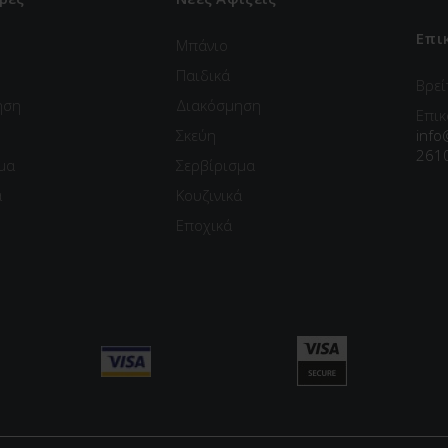
Επι
Μπάνιο
Παιδικά
Βρεί
ηση
Διακόσμηση
Επικ
Σκεύη
info
261
μα
Σερβίρισμα
ά
Κουζινικά
Εποχικά