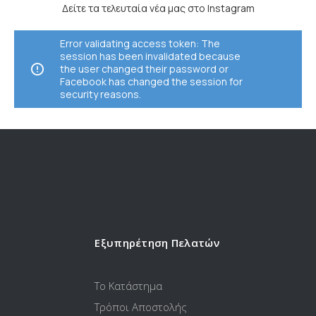
Δείτε τα τελευταία νέα μας στο Instagram
Error validating access token: The
session has been invalidated because
the user changed their password or
Facebook has changed the session for
security reasons.
Εξυπηρέτηση Πελατών
Το Κατάστημα
Τρόποι Αποστολής