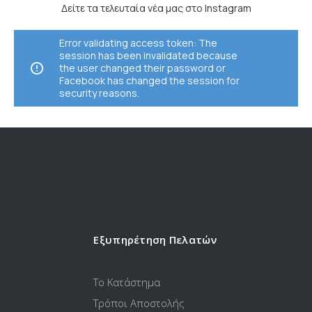
Δείτε τα τελευταία νέα μας στο Instagram
Error validating access token: The
session has been invalidated because
the user changed their password or
Facebook has changed the session for
security reasons.
Εξυπηρέτηση Πελατών
Το Κατάστημα
Τρόποι Αποστολής