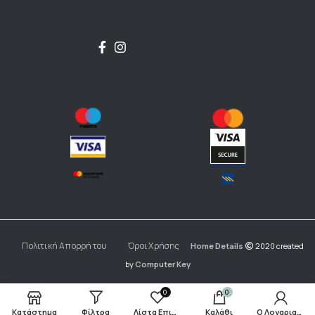
Πολιτική Απορρήτου
Όροι Χρήσης
Home Details
2020 created
by
Computer Key
0
0
Κατάστημα
Φίλτρα
Λίστα Επιθυμιών
Καλάθι
Ο Λογαριασμός μου