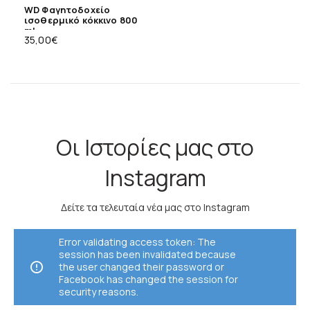
WD Φαγητοδοχείο
ισοθερμικό κόκκινο 800
ml
35,00
€
Οι Ιστορίες μας στο
Instagram
Δείτε τα τελευταία νέα μας στο Instagram
Error validating access token: The
session has been invalidated because
the user changed their password or
Facebook has changed the session for
security reasons.