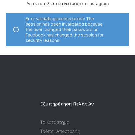
Δείτε τα τελευταία νέα μας στο Instagram
Error validating access token: The
session has been invalidated because
the user changed their password or
Facebook has changed the session for
security reasons.
Εξυπηρέτηση Πελατών
Το Κατάστημα
Τρόποι Αποστολής