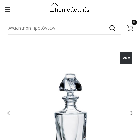
0
-20%