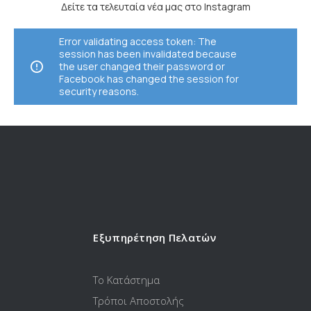
Δείτε τα τελευταία νέα μας στο Instagram
Error validating access token: The
session has been invalidated because
the user changed their password or
Facebook has changed the session for
security reasons.
Εξυπηρέτηση Πελατών
Το Κατάστημα
Τρόποι Αποστολής