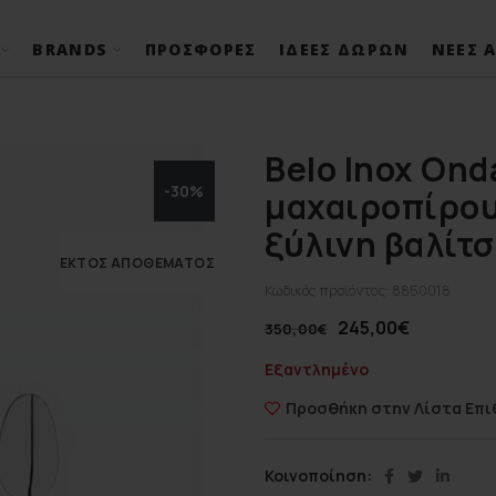
BRANDS
ΠΡΟΣΦΟΡΈΣ
ΙΔΈΕΣ ΔΏΡΩΝ
ΝΈΕΣ Α
Belo Inox Ond
-30%
μαχαιροπίρου
ξύλινη βαλίτ
ΕΚΤΌΣ ΑΠΟΘΈΜΑΤΟΣ
Κωδικός προϊόντος:
8850018
245,00
€
350,00
€
Εξαντλημένο
Προσθήκη στην Λίστα Επι
Κοινοποίηση