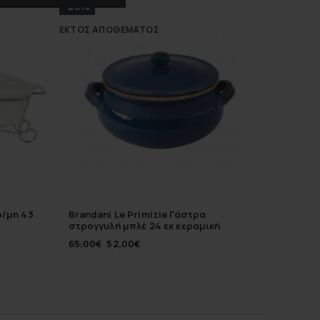
-20%
-18%
ΕΚΤΌΣ ΑΠΟΘΈΜΑΤΟΣ
ρ/μη 43
Brandani Le Primizie Γάστρα
Kutahy
στρογγυλή μπλέ 24 εκ κεραμική
φαγητού
65,00
€
52,00
€
7,90
€
6