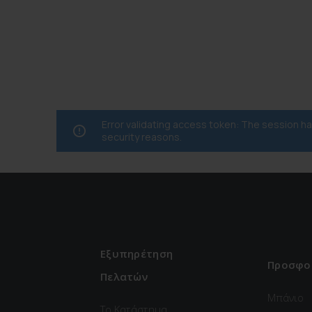
Error validating access token: The session 
security reasons.
Εξυπηρέτηση
Προσφο
Πελατών
Μπάνιο
Το Κατάστημα