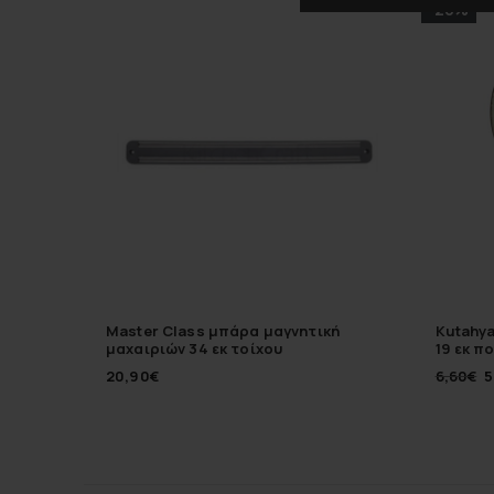
-20%
Master Class μπάρα μαγνητική
Kutahy
μαχαιριών 34 εκ τοίχου
19 εκ π
20,90
€
6,60
€
5