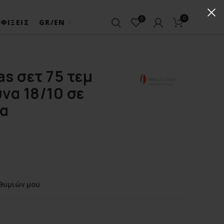
0
0
ΦΊΞΕΙΣ
GR/EN
as σετ 75 τεμ
να 18/10 σε
σα
θυμιών μου