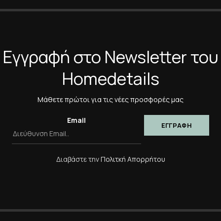
*
Η Αξιολόγησή Σας
Εγγραφή στο Newsletter του
Homedetails
*
Όνομα
Μάθετε πρώτοι για τις νέες προσφορές μας
Αποθήκευσε το όνομά μο
πλοηγό για την επόμενη φ
Email
Διαβάστε την
Πολιτκή Απορρήτου