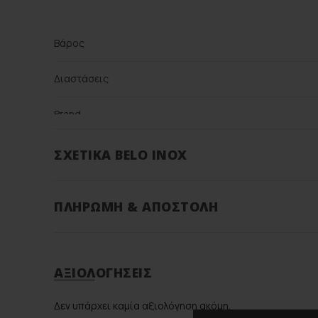
Βάρος
Διαστάσεις
Brand
Color
ΣΧΕΤΙΚΆ BELO INOX
Υλικό
ΠΛΗΡΩΜΉ & ΑΠΟΣΤΟΛΉ
ΑΞΙΟΛΟΓΉΣΕΙΣ
Δεν υπάρχει καμία αξιολόγηση ακόμη.