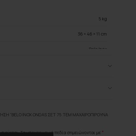
5 kg
36 × 46 × 11 cm
Belo Inox
Metalik
Ανοξείδωτο 18/10
ΗΣΗ “BELO INOX ONDAS ΣΕΤ 75 ΤΕΜ ΜΑΧΑΙΡΟΠΊΡΟΥΝΑ
*
οσιεύεται.
Τα υποχρεωτικά πεδία σημειώνονται με