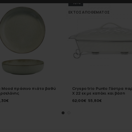
-10%
ΕΚΤΌΣ ΑΠΟΘΈΜΑΤΟΣ
a Mood πράσινο πιάτο βαθύ
Cryspo trio Punto Γάστρα πα
ορσελάνης
X 22 εκ με καπάκι και βάση
,30
€
62,00
€
55,80
€