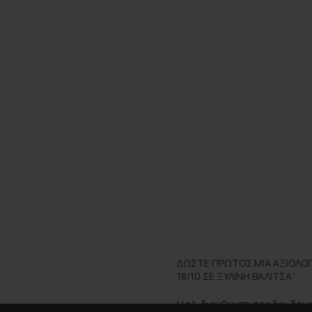
ΔΏΣΤΕ ΠΡΏΤΟΣ ΜΊΑ ΑΞΙΟΛΌΓ
18/10 ΣΕ ΞΎΛΙΝΗ ΒΑΛΊΤΣΑ”
Η ηλ. διεύθυνση σας δεν δημ