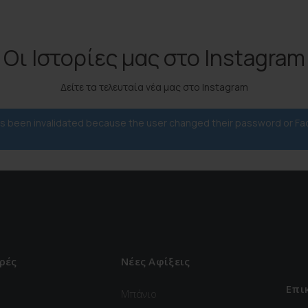
Οι Ιστορίες μας στο Instagram
Δείτε τα τελευταία νέα μας στο Instagram
has been invalidated because the user changed their password or F
ρές
Νέες Αφίξεις
Επι
Μπάνιο