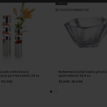
-20%
ΕΚΤΌΣ ΑΠΟΘΈΜΑΤΟΣ
i Loom ανθοδοχείο
Bohemia crystal Oasis μπολι
ωτο με πορτοκαλί 39 εκ
κρυστάλλινη 22,5 εκ
99,00
€
32,50
€
26,00
€