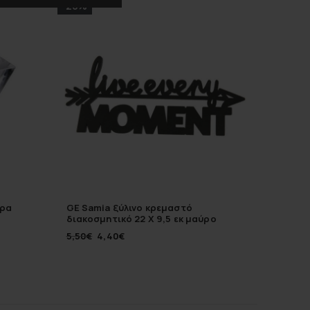
-20%
-10%
έρα
GE Samia ξύλινο κρεμαστό
Umbra B
διακοσμητικό 22 Χ 9,5 εκ μαύρο
μέτρο 
5,50
€
4,40
€
44,00
€