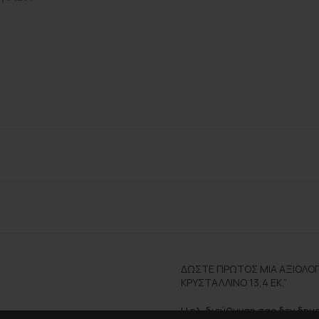
ΔΏΣΤΕ ΠΡΏΤΟΣ ΜΊΑ ΑΞΙΟΛΌΓ
ΚΡΥΣΤΆΛΛΙΝΟ 13,4 ΕΚ.”
Η ηλ. διεύθυνση σας δεν δημ