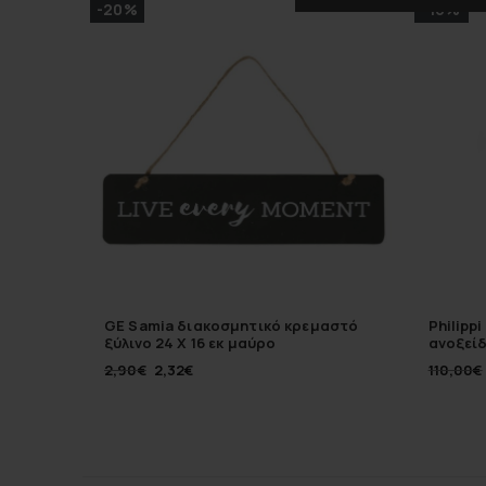
-20%
-10%
GE Samia διακοσμητικό κρεμαστό
Philipp
ξύλινο 24 Χ 16 εκ μαύρο
ανοξείδ
2,90
€
2,32
€
110,00
€