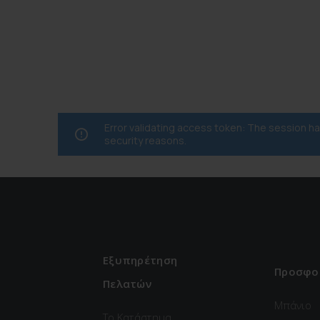
Error validating access token: The session 
security reasons.
Εξυπηρέτηση
Προσφο
Πελατών
Μπάνιο
Το Κατάστημα