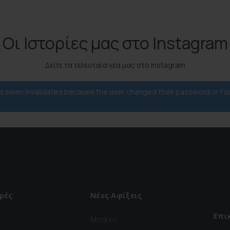
Οι Ιστορίες μας στο Instagram
Δείτε τα τελευταία νέα μας στο Instagram
has been invalidated because the user changed their password or F
ρές
Νέες Αφίξεις
Επι
Μπάνιο