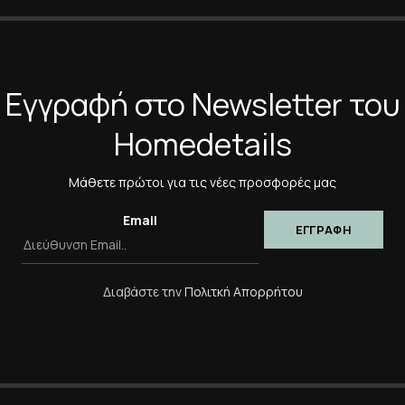
*
Η Αξιολόγησή Σας
Εγγραφή στο Newsletter του
Homedetails
*
Όνομα
Μάθετε πρώτοι για τις νέες προσφορές μας
Αποθήκευσε το όνομά μο
πλοηγό για την επόμενη φ
Email
Διαβάστε την
Πολιτκή Απορρήτου