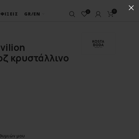
0
0
ΦΊΞΕΙΣ
GR/EN
vilion
οζ κρυστάλλινο
θυμιών μου