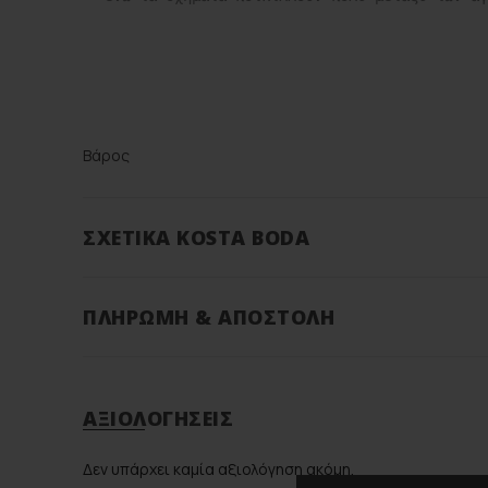
Βάρος
Διαστάσεις
ΣΧΕΤΙΚΆ KOSTA BODA
Brand
ΠΛΗΡΩΜΉ & ΑΠΟΣΤΟΛΉ
Color
Υλικό
ΑΞΙΟΛΟΓΉΣΕΙΣ
Δεν υπάρχει καμία αξιολόγηση ακόμη.