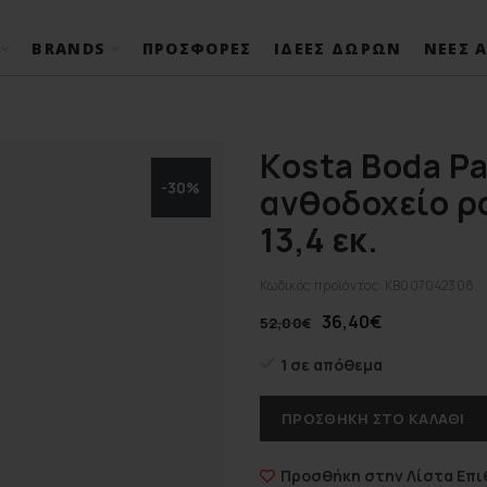
BRANDS
ΠΡΟΣΦΟΡΈΣ
ΙΔΈΕΣ ΔΏΡΩΝ
ΝΈΕΣ Α
Kosta Boda Pa
-30%
ανθοδοχείο ρ
13,4 εκ.
Κωδικός προϊόντος:
KB007042308
36,40
€
52,00
€
1 σε απόθεμα
ΠΡΟΣΘΉΚΗ ΣΤΟ ΚΑΛΆΘΙ
Προσθήκη στην Λίστα Επι