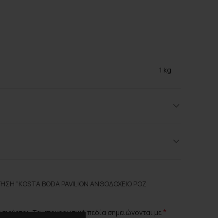
1 kg
11,4 × 11,4 × 13,4 cm
Kosta Boda
Pink
Κρύσταλλο
ΗΣΗ “KOSTA BODA PAVILION ΑΝΘΟΔΟΧΕΊΟ ΡΟΖ
*
οσιεύεται.
Τα υποχρεωτικά πεδία σημειώνονται με