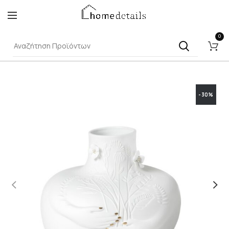
0
-30%