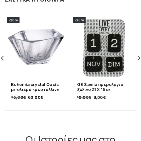
-20%
-20%
Bohemia crystal Oasis
GE Samia ημερολόγιο
μπολιέρα κρυστάλλινη
ξύλινο 21 Χ 15 εκ
26,5 εκ
επιτραπέζιο
75,00
€
60,00
€
10,00
€
8,00
€
ασπρόμαυρο
Οι Ιστορίες μας στο