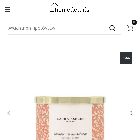
0
-10%