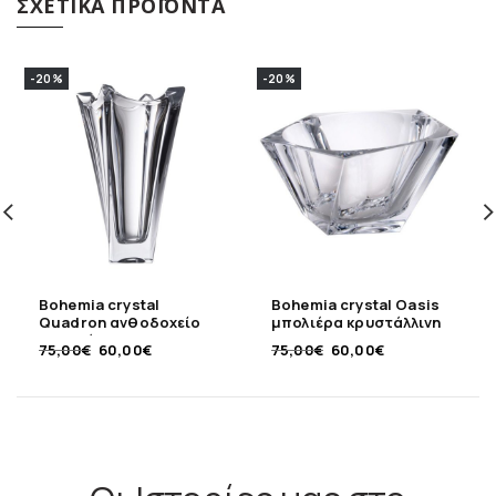
ΣΧΕΤΙΚΆ ΠΡΟΪΌΝΤΑ
-20%
-20%
Bohemia crystal
Bohemia crystal Oasis
Quadron ανθοδοχείο
μπολιέρα κρυστάλλινη
κρυστάλλινο 30,5 εκ
26,5 εκ
75,00
€
60,00
€
75,00
€
60,00
€