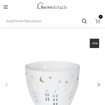
0
-30%