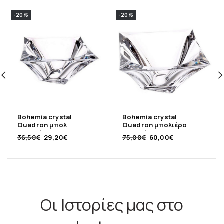
-20%
-20%
Bohemia crystal
Bohemia crystal
Quadron μπολ
Quadron μπολιέρα
κρυστάλλινο 18 εκ
κρυστάλλινη 33εκ
36,50
€
29,20
€
75,00
€
60,00
€
Οι Ιστορίες μας στο