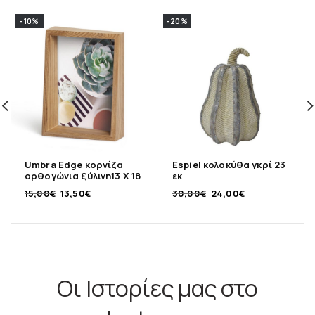
-10%
-20%
Umbra Edge κορνίζα
Espiel κολοκύθα γκρί 23
ορθογώνια ξύλινη13 X 18
εκ
εκ
15,00
€
13,50
€
30,00
€
24,00
€
Οι Ιστορίες μας στο