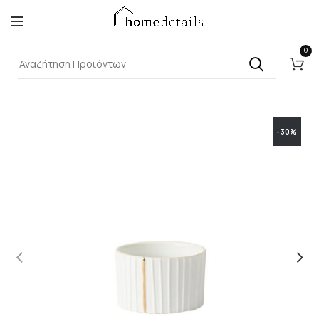
0
-30%