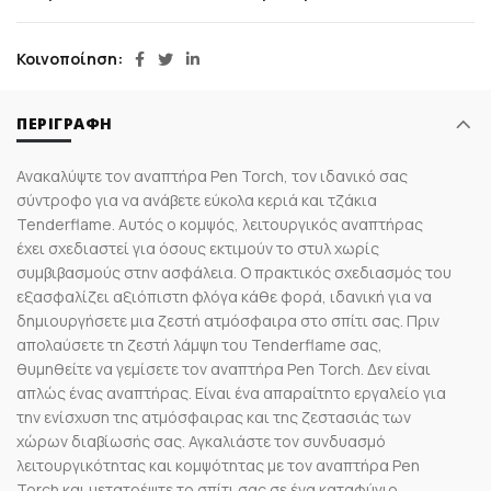
Κοινοποίηση
ΠΕΡΙΓΡΑΦΉ
Ανακαλύψτε τον αναπτήρα Pen Torch, τον ιδανικό σας
σύντροφο για να ανάβετε εύκολα κεριά και τζάκια
Tenderflame. Αυτός ο κομψός, λειτουργικός αναπτήρας
έχει σχεδιαστεί για όσους εκτιμούν το στυλ χωρίς
συμβιβασμούς στην ασφάλεια. Ο πρακτικός σχεδιασμός του
εξασφαλίζει αξιόπιστη φλόγα κάθε φορά, ιδανική για να
δημιουργήσετε μια ζεστή ατμόσφαιρα στο σπίτι σας. Πριν
απολαύσετε τη ζεστή λάμψη του Tenderflame σας,
θυμηθείτε να γεμίσετε τον αναπτήρα Pen Torch. Δεν είναι
απλώς ένας αναπτήρας. Είναι ένα απαραίτητο εργαλείο για
την ενίσχυση της ατμόσφαιρας και της ζεστασιάς των
χώρων διαβίωσής σας. Αγκαλιάστε τον συνδυασμό
λειτουργικότητας και κομψότητας με τον αναπτήρα Pen
Torch και μετατρέψτε το σπίτι σας σε ένα καταφύγιο