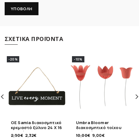
ΣΧΕΤΙΚΆ ΠΡΟΪΌΝΤΑ
-20%
-10%
GE Samia διακοσμητικό
Umbra Bloomer
κρεμαστό ξύλινο 24 Χ 16
διακοσμητικό τοίχου
εκ μαύρο
κοραλλί 9 τεμ
2,90
€
2,32
€
10,00
€
9,00
€