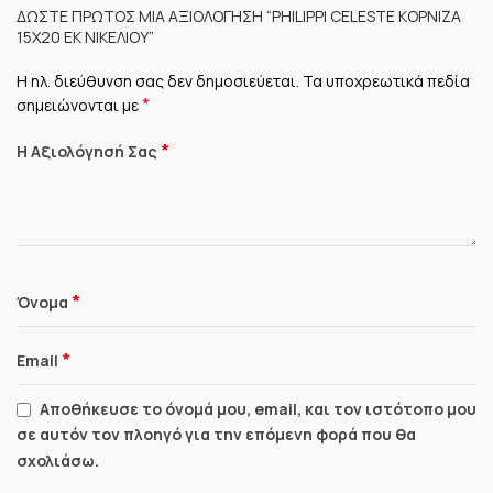
ΔΏΣΤΕ ΠΡΏΤΟΣ ΜΊΑ ΑΞΙΟΛΌΓΗΣΗ “PHILIPPI CELESTE ΚΟΡΝΊΖΑ
15Χ20 ΕΚ ΝΙΚΕΛΊΟΥ”
Η ηλ. διεύθυνση σας δεν δημοσιεύεται.
Τα υποχρεωτικά πεδία
*
σημειώνονται με
*
Η Αξιολόγησή Σας
*
Όνομα
*
Email
Αποθήκευσε το όνομά μου, email, και τον ιστότοπο μου
σε αυτόν τον πλοηγό για την επόμενη φορά που θα
σχολιάσω.