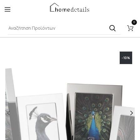
0
-10%