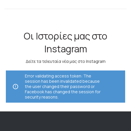
Οι Ιστορίες μας στο
Instagram
Δείτε τα τελευταία νέα μας στο Instagram
Error validating access token: The
session has been invalidated because
the user changed their password or
Facebook has changed the session for
security reasons.