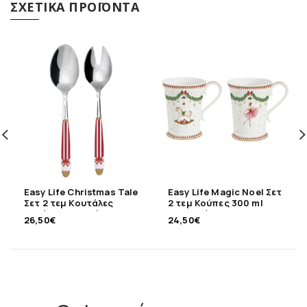
ΣΧΕΤΙΚΆ ΠΡΟΪΌΝΤΑ
Easy Life Christmas Tale
Easy Life Magic Noel Σετ
Σετ 2 τεμ Κουτάλες
2 τεμ Κούπες 300 ml
σαλάτας ανοξείδωτες
πορσελάνης
26,50
€
24,50
€