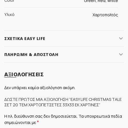
Color
Green, Red, white
Υλικό
Χαρτοπολτός
ΣΧΕΤΙΚΆ EASY LIFE
ΠΛΗΡΩΜΉ & ΑΠΟΣΤΟΛΉ
ΑΞΙΟΛΟΓΉΣΕΙΣ
Δεν υπάρχει καμία αξιολόγηση ακόμη.
ΔΏΣΤΕ ΠΡΏΤΟΣ ΜΊΑ ΑΞΙΟΛΌΓΗΣΗ “EASY LIFE CHRISTMAS TALE
ΣΕΤ 20 ΤΕΜ ΧΑΡΤΟΠΕΤΣΈΤΕΣ 33Χ33 ΕΚ ΧΆΡΤΙΝΕΣ”
Η ηλ. διεύθυνση σας δεν δημοσιεύεται.
Τα υποχρεωτικά πεδία
*
σημειώνονται με