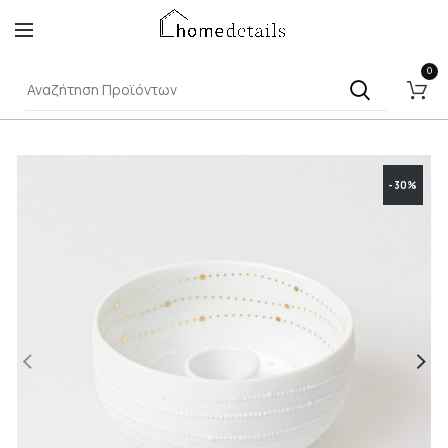
0
-30%