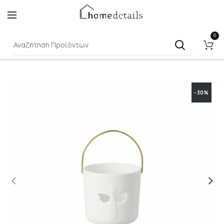
0
-30%