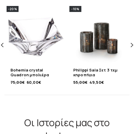
-20%
-10%
Bohemia crystal
Philippi Sala Σετ 3 τεμ
Quadron μπολιέρα
κηροπήγια
κρυστάλλινη 33εκ
75,00
€
60,00
€
55,00
€
49,50
€
Οι Ιστορίες μας στο