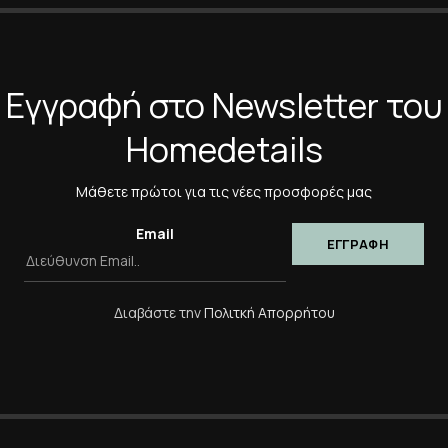
*
Η Αξιολόγησή Σας
Εγγραφή στο Newsletter του
Homedetails
*
Όνομα
Μάθετε πρώτοι για τις νέες προσφορές μας
Αποθήκευσε το όνομά μο
πλοηγό για την επόμενη φ
Email
Διαβάστε την
Πολιτκή Απορρήτου