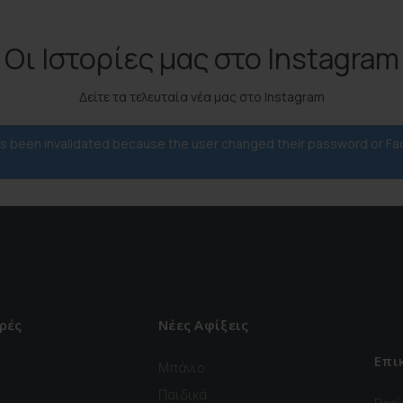
Οι Ιστορίες μας στο Instagram
Δείτε τα τελευταία νέα μας στο Instagram
has been invalidated because the user changed their password or F
ρές
Νέες Αφίξεις
Επι
Μπάνιο
Παιδικά