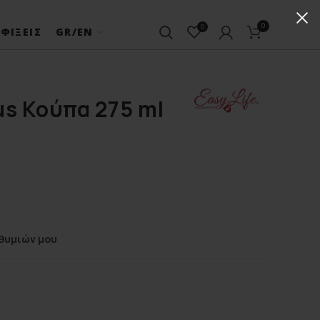
0
0
ΦΊΞΕΙΣ
GR/EN
cus Κούπα 275 ml
θυμιών μου