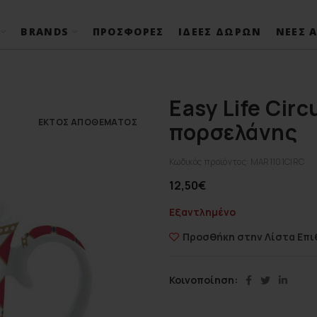
BRANDS
ΠΡΟΣΦΟΡΈΣ
ΙΔΈΕΣ ΔΏΡΩΝ
ΝΈΕΣ Α
Easy Life Cir
ΕΚΤΌΣ ΑΠΟΘΈΜΑΤΟΣ
πορσελάνης
Κωδικός προϊόντος:
MAR1101CIRC
12,50
€
Εξαντλημένο
Προσθήκη στην Λίστα Επι
Κοινοποίηση