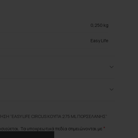
0,250 kg
Easy Life
Blue, Red
Πορσελάνη
ΣΗ “EASY LIFE CIRCUS ΚΟΎΠΑ 275 ML ΠΟΡΣΕΛΆΝΗΣ”
*
οσιεύεται.
Τα υποχρεωτικά πεδία σημειώνονται με