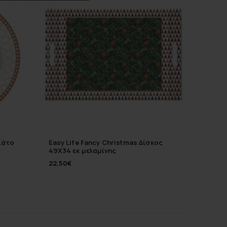
πιάτο
Easy Life Fancy Christmas Δίσκος
Easy Lif
49Χ34 εκ μελαμίνης
Φλυτζάν
22,50
€
47,90
€