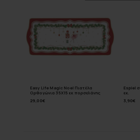
Easy Life Magic Noel Πιατέλα
Espiel 
Ορθογώνια 35Χ15 εκ πορσελάνης
εκ.
29,00
€
3,90
€