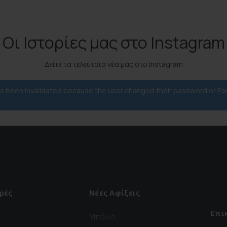
Οι Ιστορίες μας στο Instagram
Δείτε τα τελευταία νέα μας στο Instagram
has been invalidated because the user changed their password or F
ρές
Νέες Αφίξεις
Επι
Μπάνιο