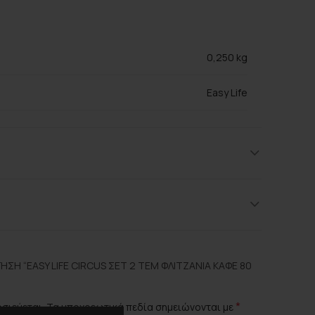
0,250 kg
Easy Life
Blue, Red
Πορσελάνη
ΣΗ “EASY LIFE CIRCUS ΣΕΤ 2 ΤΕΜ ΦΛΙΤΖΆΝΙΑ ΚΑΦΈ 80
*
οσιεύεται.
Τα υποχρεωτικά πεδία σημειώνονται με