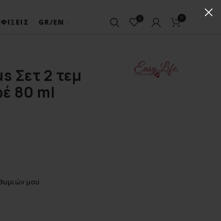
0
0
ΦΊΞΕΙΣ
GR/EN
us Σετ 2 τεμ
έ 80 ml
θυμιών μου