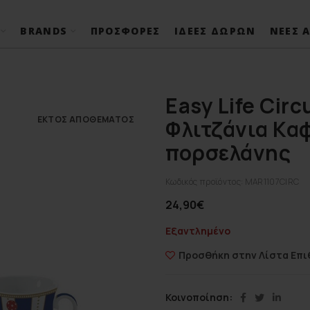
BRANDS
ΠΡΟΣΦΟΡΈΣ
ΙΔΈΕΣ ΔΏΡΩΝ
ΝΈΕΣ Α
Easy Life Circ
ΕΚΤΌΣ ΑΠΟΘΈΜΑΤΟΣ
Φλιτζάνια Καφ
πορσελάνης
Κωδικός προϊόντος:
MAR1107CIRC
24,90
€
Εξαντλημένο
Προσθήκη στην Λίστα Επι
Κοινοποίηση