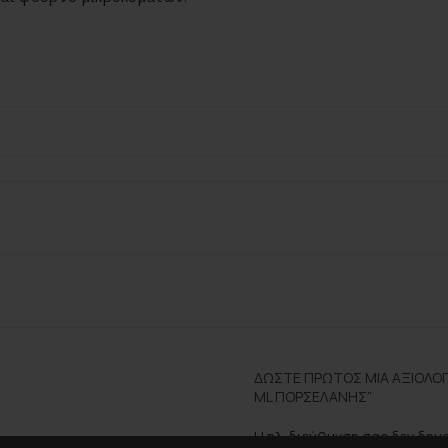
ΔΏΣΤΕ ΠΡΏΤΟΣ ΜΊΑ ΑΞΙΟΛΌΓΗ
ML ΠΟΡΣΕΛΆΝΗΣ”
Η ηλ. διεύθυνση σας δεν δημ