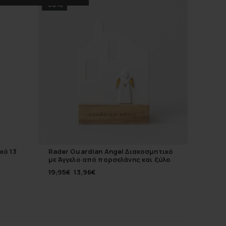
-30%
κό 13
Rader Guardian Angel Διακοσμητικό
Easy Li
με Άγγελο από πορσελάνης και ξύλο
εκ μετα
9Χ6,5 εκ
19,95
€
13,96
€
8,00
€