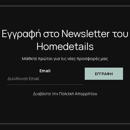
*
Η Αξιολόγησή Σας
Εγγραφή στο Newsletter του
Homedetails
*
Όνομα
Μάθετε πρώτοι για τις νέες προσφορές μας
Αποθήκευσε το όνομά μο
πλοηγό για την επόμενη φ
Email
Διαβάστε την
Πολιτκή Απορρήτου