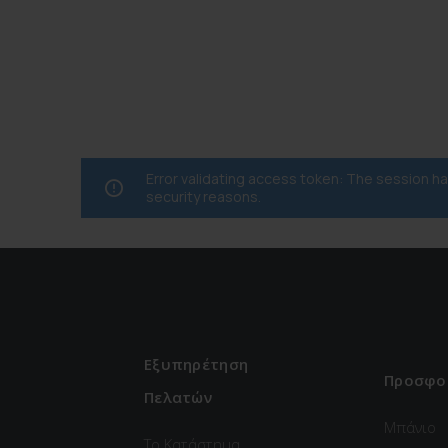
Error validating access token: The session 
security reasons.
Εξυπηρέτηση
Προσφο
Πελατών
Μπάνιο
Το Κατάστημα