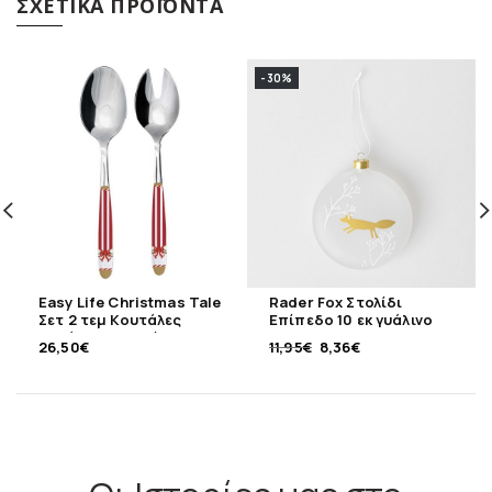
ΣΧΕΤΙΚΆ ΠΡΟΪΌΝΤΑ
-30%
Easy Life Christmas Tale
Rader Fox Στολίδι
Σετ 2 τεμ Κουτάλες
Επίπεδο 10 εκ γυάλινο
σαλάτας ανοξείδωτες
26,50
€
11,95
€
8,36
€