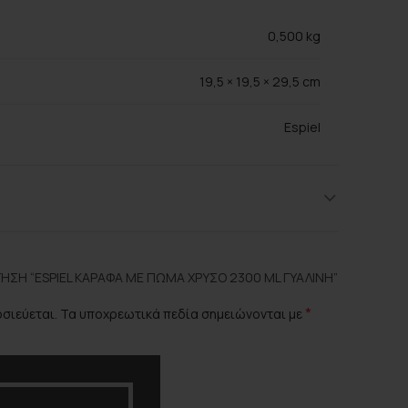
0,500 kg
19,5 × 19,5 × 29,5 cm
Espiel
Clear, Gold
Γυαλί
ΣΗ “ESPIEL ΚΑΡΆΦΑ ΜΕ ΠΏΜΑ ΧΡΥΣΌ 2300 ML ΓΥΆΛΙΝΗ”
*
οσιεύεται.
Τα υποχρεωτικά πεδία σημειώνονται με