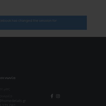
acebook has changed the session for
κοινωνία
τε μας
οινωνία
@homedetails.gr
0 271 092