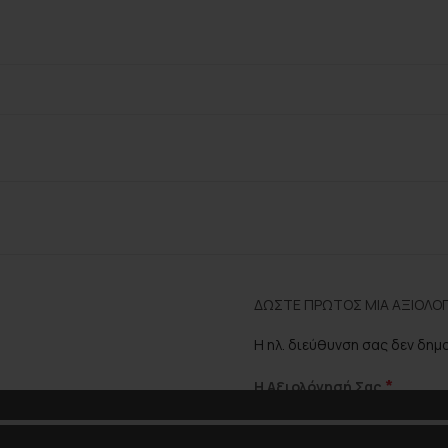
ΔΏΣΤΕ ΠΡΏΤΟΣ ΜΊΑ ΑΞΙΟΛΌΓΗ
Η ηλ. διεύθυνση σας δεν δημ
*
Η Αξιολόγησή Σας