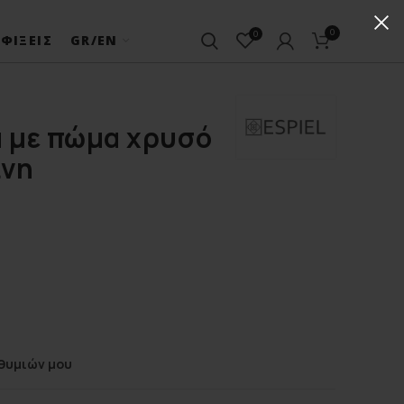
0
0
ΦΊΞΕΙΣ
GR/EN
α με πώμα χρυσό
ινη
θυμιών μου