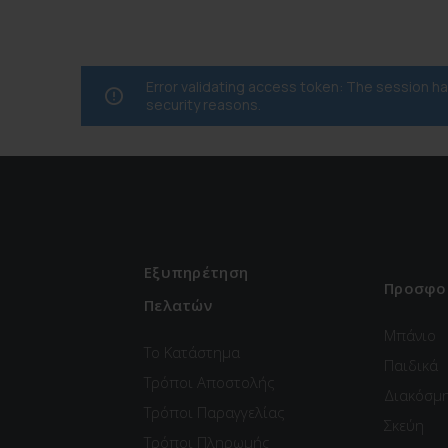
Error validating access token: The session 
security reasons.
Εξυπηρέτηση
Προσφο
Πελατών
Μπάνιο
Το Κατάστημα
Παιδικά
Τρόποι Αποστολής
Διακόσμ
Τρόποι Παραγγελίας
Σκεύη
Τρόποι Πληρωμής