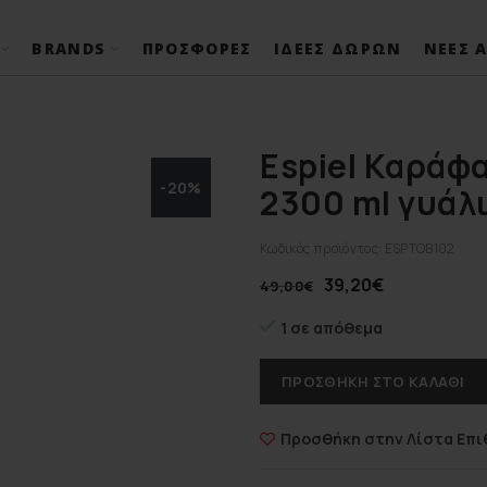
BRANDS
ΠΡΟΣΦΟΡΈΣ
ΙΔΈΕΣ ΔΏΡΩΝ
ΝΈΕΣ Α
Espiel Καράφ
-20%
2300 ml γυάλ
Κωδικός προϊόντος:
ESPTOB102
39,20
€
49,00
€
1 σε απόθεμα
ΠΡΟΣΘΉΚΗ ΣΤΟ ΚΑΛΆΘΙ
Προσθήκη στην Λίστα Επι