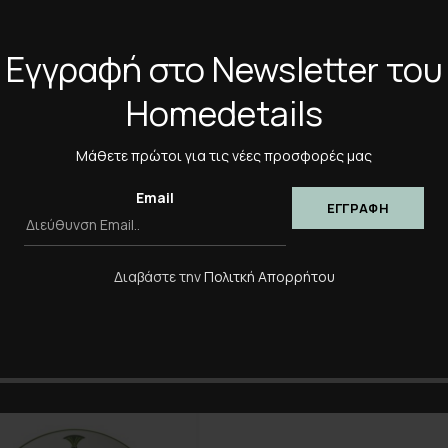
Εγγραφή στο Newsletter του
*
Όνομα
Homedetails
Αποθήκευσε το όνομά μο
πλοηγό για την επόμενη φ
Μάθετε πρώτοι για τις νέες προσφορές μας
Email
Διαβάστε την
Πολιτκή Απορρήτου
-20%