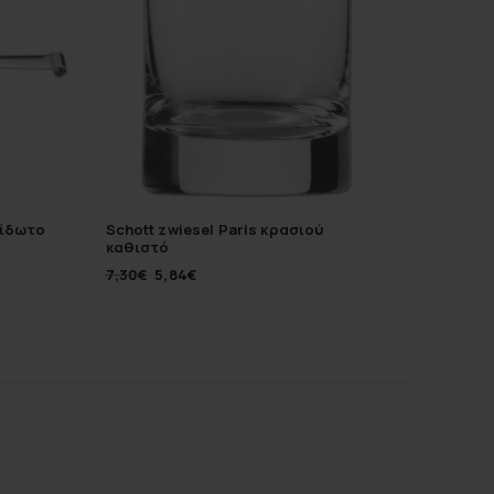
είδωτο
Schott zwiesel Paris κρασιού
Ιωνία Al
καθιστό
πορσελ
7,30
€
5,84
€
10,50
€