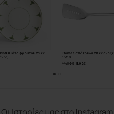
lkisti πιάτο φρούτου 22 εκ.
Comas σπάτουλα 28 εκ ανοξ
άνης
18/10
14,90
€
11,92
€
Οι Ιστορίες μας στο Instagram