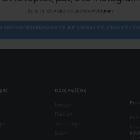
Δείτε τα τελευταία νέα μας στο Instagram
has been invalidated because the user changed their password or F
ρές
Νέες Αφίξεις
Επι
Μπάνιο
Παιδικά
Βρεί
ηση
Διακόσμηση
Επικ
Σκεύη
info
261