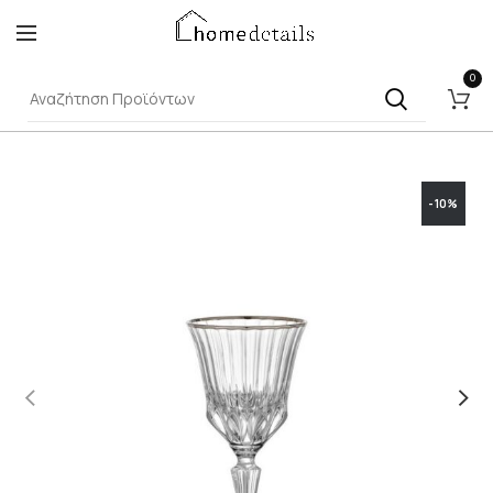
0
-10%