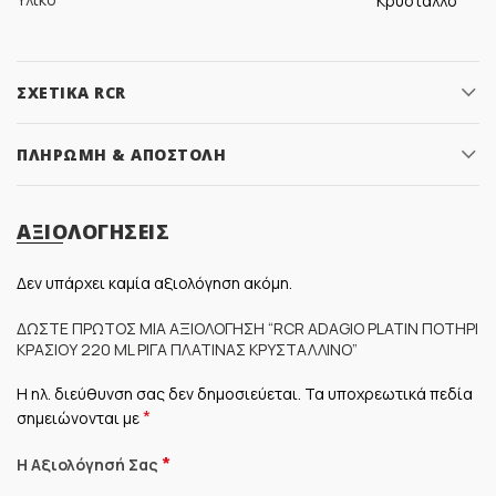
Κρύσταλλο
ΣΧΕΤΙΚΆ RCR
ΠΛΗΡΩΜΉ & ΑΠΟΣΤΟΛΉ
ΑΞΙΟΛΟΓΉΣΕΙΣ
Δεν υπάρχει καμία αξιολόγηση ακόμη.
ΔΏΣΤΕ ΠΡΏΤΟΣ ΜΊΑ ΑΞΙΟΛΌΓΗΣΗ “RCR ADAGIO PLATIN ΠΟΤΉΡΙ
ΚΡΑΣΙΟΎ 220 ML ΡΊΓΑ ΠΛΑΤΊΝΑΣ ΚΡΥΣΤΆΛΛΙΝΟ”
Η ηλ. διεύθυνση σας δεν δημοσιεύεται.
Τα υποχρεωτικά πεδία
*
σημειώνονται με
*
Η Αξιολόγησή Σας