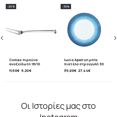
-20%
-30%
Comas πιρούνα
Ιωνία Apeiron μπλε
ανοξείδωτη 18/10
πιατέλα στρογγυλή 30
εκ. πορσελάνης
11,50
€
9,20
€
39,20
€
27,44
€
Οι Ιστορίες μας στο