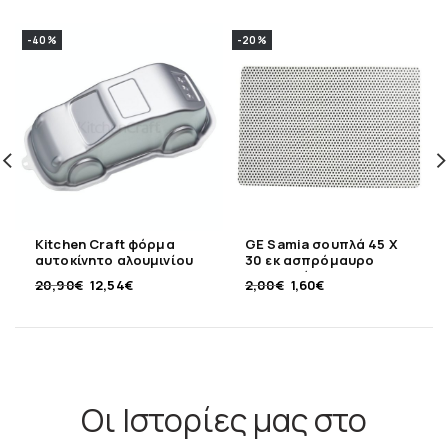
-40%
-20%
Kitchen Craft φόρμα
GE Samia σουπλά 45 Χ
αυτοκίνητο αλουμινίου
30 εκ ασπρόμαυρο
29 x 14 εκ
πλαστικό
20,90
€
12,54
€
2,00
€
1,60
€
Οι Ιστορίες μας στο