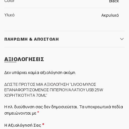
Color
Black
Υλικό
Ακρυλικό
ΠΛΗΡΩΜΉ & ΑΠΟΣΤΟΛΉ
ΑΞΙΟΛΟΓΉΣΕΙΣ
Δεν υπάρχει καμία αξιολόγηση ακόμη.
ΔΏΣΤΕ ΠΡΏΤΟΣ ΜΊΑ ΑΞΙΟΛΌΓΗΣΗ “LIVOO ΜΎΛΟΣ
ΕΠΑΝΑΦΟΡΤΙΖΌΜΕΝΟΣ ΠΙΠΕΡΙΟΎ/ΑΛΑΤΙΟΎ USB 25W
ΧΩΡΗΤΙΚΌΤΗΤΑ 70ML”
Η ηλ. διεύθυνση σας δεν δημοσιεύεται.
Τα υποχρεωτικά πεδία
*
σημειώνονται με
*
Η Αξιολόγησή Σας