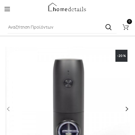
0
-20%