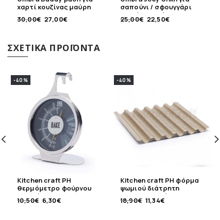
χαρτί κουζίνας μαύρη
σαπούνι / σφουγγάρι
κουζίνας μαύρο
30,00
€
27,00
€
25,00
€
22,50
€
ΣΧΕΤΙΚΆ ΠΡΟΪΌΝΤΑ
-40%
-40%
Kitchen craft PH
Kitchen craft PH φόρμα
θερμόμετρο φούρνου
ψωμιού διάτρητη
ανοξείδωτο
αντικολλητική με 6
10,50
€
6,30
€
18,90
€
11,34
€
θέσεις 30Χ29 εκ