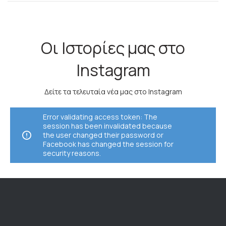
Οι Ιστορίες μας στο
Instagram
Δείτε τα τελευταία νέα μας στο Instagram
Error validating access token: The
session has been invalidated because
the user changed their password or
Facebook has changed the session for
security reasons.