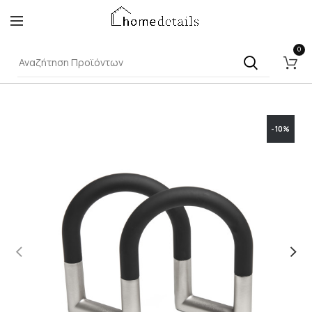
0
-10%