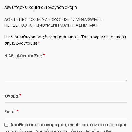
Δεν υπάρχει καμία αξιολόγηση ακόμη.
ΔΏΣΤΕ ΠΡΏΤΟΣ ΜΊΑ ΑΞΙΟΛΌΓΗΣΗ “UMBRA SWIVEL
ΠΕΤΣΕΤΟΘΉΚΗ ΚΙΝΟΎΜΕΝΗ ΜΑΎΡΗ /ΑΣΗΜΊ ΜΑΤ”
Η ηλ. διεύθυνση σας δεν δημοσιεύεται.
Τα υποχρεωτικά πεδία
*
σημειώνονται με
*
Η Αξιολόγησή Σας
*
Όνομα
*
Email
Αποθήκευσε το όνομά μου, email, και τον ιστότοπο μου
σε αυτόν τον πλοηγό για την επόμενη φορά που θα