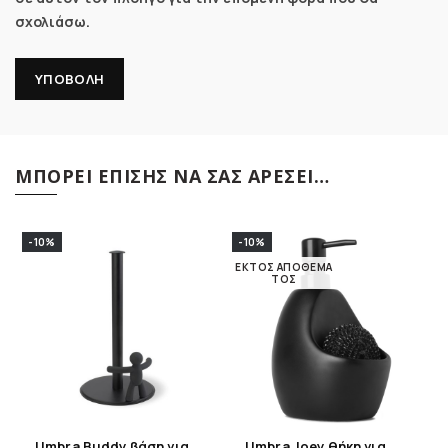
σχολιάσω.
ΜΠΟΡΕΊ ΕΠΊΣΗΣ ΝΑ ΣΑΣ ΑΡΈΣΕΙ…
-10%
-10%
ΕΚΤΌΣ ΑΠΟΘΈΜΑ
ΤΟΣ
Umbra Buddy βάση για
Umbra Joey θήκη για