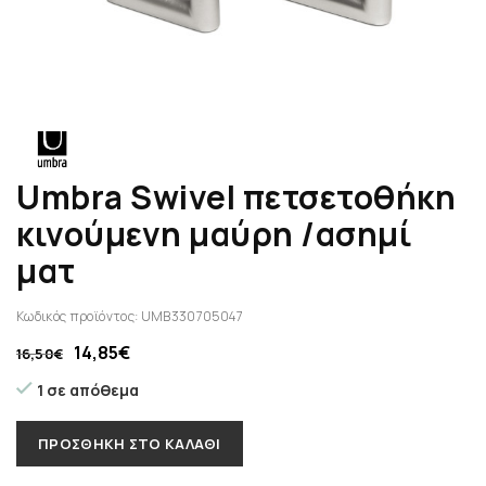
Umbra Swivel πετσετοθήκη
κινούμενη μαύρη /ασημί
ματ
Κωδικός προϊόντος:
UMB330705047
14,85
€
16,50
€
1 σε απόθεμα
ΠΡΟΣΘΉΚΗ ΣΤΟ ΚΑΛΆΘΙ