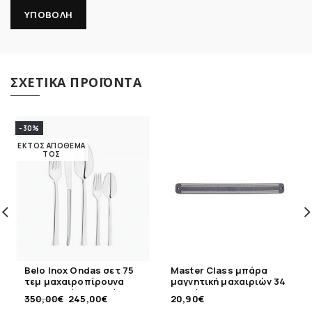
ΣΧΕΤΙΚΆ ΠΡΟΪΌΝΤΑ
-30%
ΕΚΤΌΣ ΑΠΟΘΈΜΑ
ΤΟΣ
Belo Inox Ondas σετ 75
Master Class μπάρα
τεμ μαχαιροπίρουνα
μαγνητική μαχαιριών 34
18/10 σε ξύλινη βαλίτσα
εκ τοίχου
350,00
€
245,00
€
20,90
€