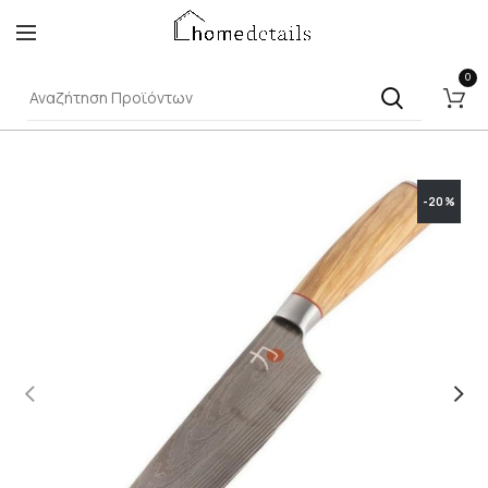
0
-20%