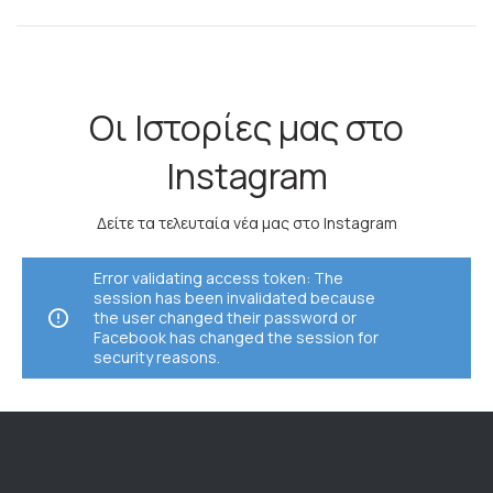
Οι Ιστορίες μας στο
Instagram
Δείτε τα τελευταία νέα μας στο Instagram
Error validating access token: The
session has been invalidated because
the user changed their password or
Facebook has changed the session for
security reasons.