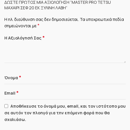
ΔΏΣΤΕ ΠΡΏΤΟΣ ΜΊΑ ΑΞΙΟΛΌΓΗΣΗ “MASTER PRO TETSU
MΑΧΑΊΡΙ ΣΕΦ 20 ΕΚ ΞΎΛΙΝΗ ΛΑΒΉ”
Η ηλ. διεύθυνση σας δεν δημοσιεύεται.
Τα υποχρεωτικά πεδία
*
σημειώνονται με
*
Η Αξιολόγησή Σας
*
Όνομα
*
Email
Αποθήκευσε το όνομά μου, email, και τον ιστότοπο μου
σε αυτόν τον πλοηγό για την επόμενη φορά που θα
σχολιάσω.