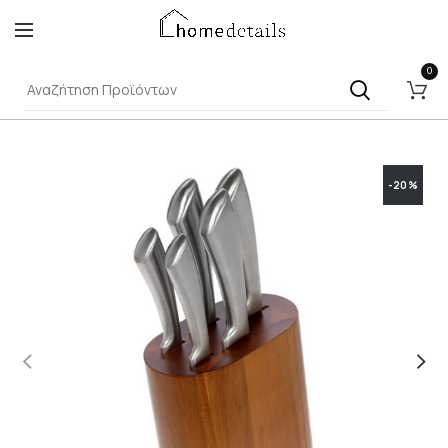
0
-20%