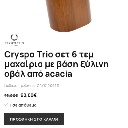
Cryspo Trio σετ 6 τεμ
μαχαίρια με βάση ξύλινη
οβάλ από acacia
Κωδικός προϊόντος:
CRY0100633
60,00
€
75,00
€
1 σε απόθεμα
ΠΡΟΣΘΉΚΗ ΣΤΟ ΚΑΛΆΘΙ