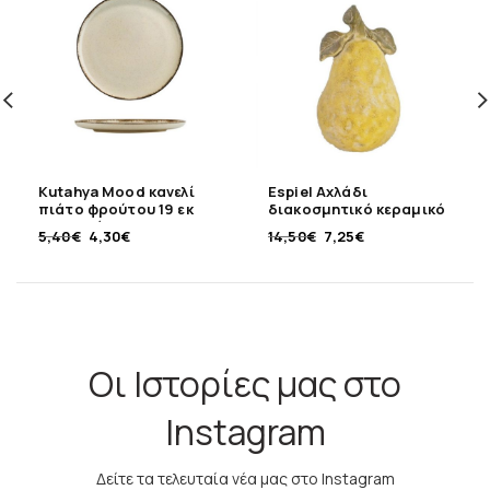
Kutahya Mood κανελί
Espiel Αχλάδι
πιάτο φρούτου 19 εκ
διακοσμητικό κεραμικό
πορσελάνης
18,5 εκ
5,40
€
4,30
€
14,50
€
7,25
€
Οι Ιστορίες μας στο
Instagram
Δείτε τα τελευταία νέα μας στο Instagram