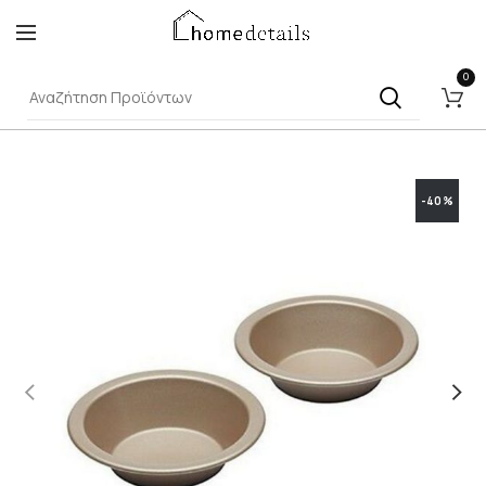
0
-40%