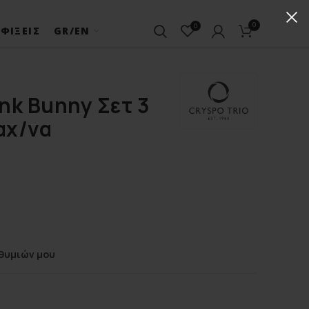
0
0
ΦΊΞΕΙΣ
GR/EN
ink Bunny Σετ 3
αχ/να
θυμιών μου