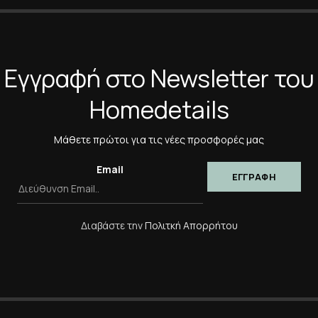
*
Η Αξιολόγησή Σας
Εγγραφή στο Newsletter του
Homedetails
*
Όνομα
Μάθετε πρώτοι για τις νέες προσφορές μας
Αποθήκευσε το όνομά μο
πλοηγό για την επόμενη φ
Email
Διαβάστε την
Πολιτκή Απορρήτου
-20%