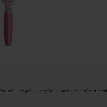
αι από ι 1 πιρούνι, 1 μαχαίρι, 1 κουτάλι σε κουτί συσκευασί