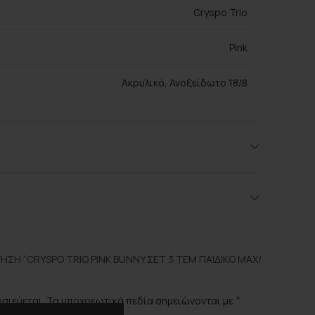
Cryspo Trio
Pink
Ακρυλικό, Ανοξείδωτο 18/8
ΣΗ “CRYSPO TRIO PINK BUNNY ΣΕΤ 3 ΤΕΜ ΠΑΙΔΙΚΌ ΜΑΧ/
*
οσιεύεται.
Τα υποχρεωτικά πεδία σημειώνονται με