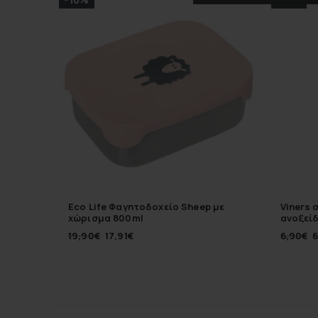
Eco Life Φαγητοδοχείο Sheep με
Viners 
χώρισμα 800ml
ανοξείδ
19,90
€
17,91
€
6,90
€
6