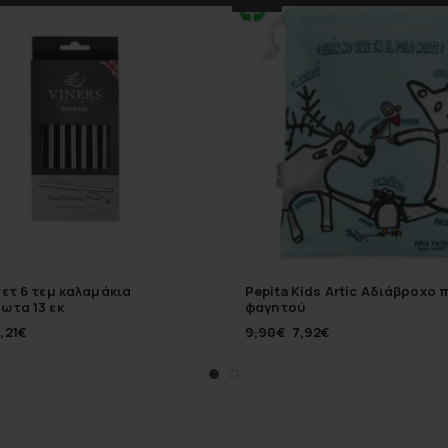
σετ 6 τεμ καλαμάκια
Pepita Kids Artic Aδιάβροχο 
ωτα 13 εκ
φαγητού
,21
€
9,90
€
7,92
€