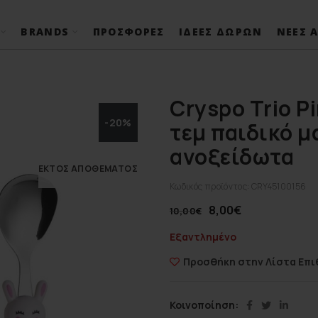
BRANDS
ΠΡΟΣΦΟΡΈΣ
ΙΔΈΕΣ ΔΏΡΩΝ
ΝΈΕΣ Α
Cryspo Trio P
-20%
τεμ παιδικό μ
ανοξείδωτα
ΕΚΤΌΣ ΑΠΟΘΈΜΑΤΟΣ
Κωδικός προϊόντος:
CRY45100156
8,00
€
10,00
€
Εξαντλημένο
Προσθήκη στην Λίστα Επι
Κοινοποίηση