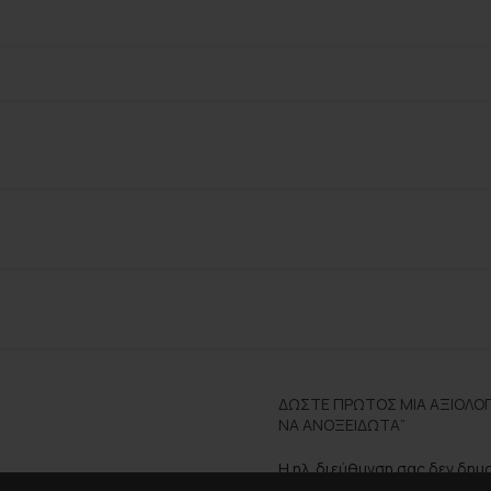
ΔΏΣΤΕ ΠΡΏΤΟΣ ΜΊΑ ΑΞΙΟΛΌΓΗ
ΝΑ ΑΝΟΞΕΊΔΩΤΑ”
Η ηλ. διεύθυνση σας δεν δημ