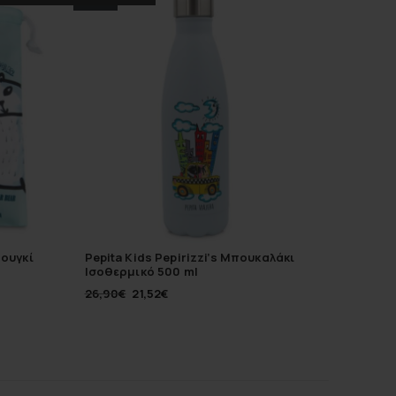
πουγκί
Pepita Kids Pepirizzi’s Μπουκαλάκι
WD Φαγ
Ισοθερμικό 500 ml
κόκκινο
26,90
€
21,52
€
35,00
€