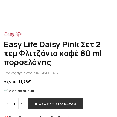
Easy Life Daisy Pink Σετ 2
τεμ Φλιτζάνια καφέ 80 ml
πορσελάνης
Κωδικός προϊόντος:
MAR3180CDΑSΥ
11,75
€
23,50
€
2 σε απόθεμα
ΠΡΟΣΘΉΚΗ ΣΤΟ ΚΑΛΆΘΙ