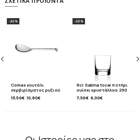
ΣΧΕΤΙΚΆ ΠΡΟΪΌΝΤΑ
-20%
-20%
Comas κουτάλι
Rcr Sabina tocai ποτήρι
σερβιρίσματος ρυζιού
ουίσκι κρυστάλλινο 290
ανοξείδωτο 18/10
ml
13,50
€
10,80
€
7,50
€
6,00
€
Οι Ιστορίες μας στο