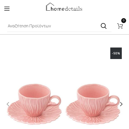
0
-50%