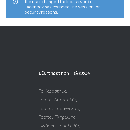
the user changed their password or
Facebook has changed the session for
security reasons.
Εξυπηρέτηση Πελατών
Το Κατάστημα
Τρόποι Αποστολής
Τρόποι Παραγγελίας
Τρόποι Πληρωμής
Εγγύηση Παραλαβής