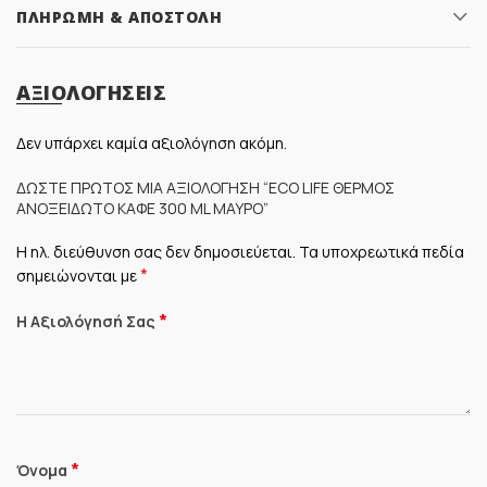
ΠΛΗΡΩΜΉ & ΑΠΟΣΤΟΛΉ
ΑΞΙΟΛΟΓΉΣΕΙΣ
Δεν υπάρχει καμία αξιολόγηση ακόμη.
ΔΏΣΤΕ ΠΡΏΤΟΣ ΜΊΑ ΑΞΙΟΛΌΓΗΣΗ “ECO LIFE ΘΕΡΜΌΣ
ΑΝΟΞΕΊΔΩΤΟ ΚΑΦΈ 300 ML ΜΑΎΡΟ”
Η ηλ. διεύθυνση σας δεν δημοσιεύεται.
Τα υποχρεωτικά πεδία
*
σημειώνονται με
*
Η Αξιολόγησή Σας
*
Όνομα