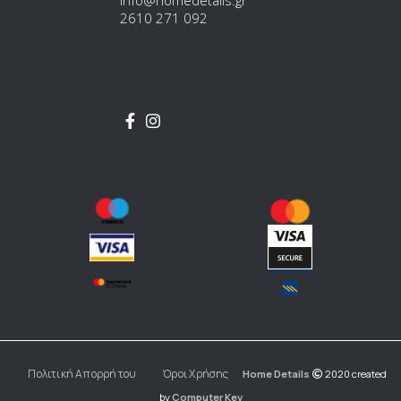
info@homedetails.gr
2610 271 092
Πολιτική Απορρήτου
Όροι Χρήσης
Home Details
2020 created
by
Computer Key