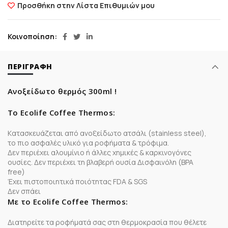
Προσθήκη στην Λίστα Επιθυμιών μου
Κοινοποίηση
ΠΕΡΙΓΡΑΦΉ
Ανοξείδωτο θερμός 300ml !
Το Εcolife Coffee Thermos:
Kατασκευάζεται από ανοξείδωτο ατσάλι (stainless steel),
το πιο ασφαλές υλικό για ροφήματα & τρόφιμα.
Δεν περιέχει αλουμίνιο ή άλλες χημικές & καρκινογόνες
ουσίες. Δεν περιέχει τη βλαβερή ουσία Δισφαινόλη (ΒPA
free)
Έχει πιστοποιητικά ποιότητας FDA & SGS
Δεν σπάει
Mε το Ecolife Coffee Thermos:
Διατηρείτε τα ροφήματά σας στη θερμοκρασία που θέλετε