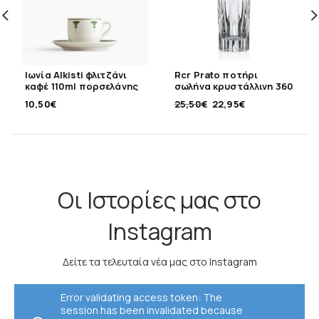
Ιωνία Alkisti φλιτζάνι
Rcr Prato ποτήρι
καφέ 110ml πορσελάνης
σωλήνα κρυστάλλινη 360
ml
10,50
€
25,50
€
22,95
€
Οι Ιστορίες μας στο
Instagram
Δείτε τα τελευταία νέα μας στο Instagram
Error validating access token: The
session has been invalidated because