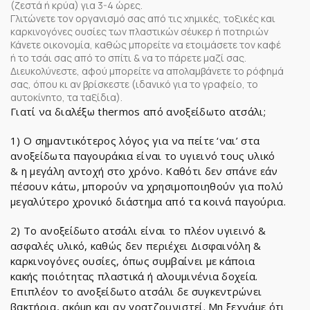
(ζεστά ή κρύα) για 3-4 ώρες.
Γλιτώνετε τον οργανισμό σας από τις χημικές, τοξικές και
καρκινογόνες ουσίες των πλαστικών σέυκερ ή ποτηριών
Κάνετε οικονομία, καθώς μπορείτε να ετοιμάσετε τον καφέ
ή το τσάι σας από το σπίτι & να το πάρετε μαζί σας.
Διευκολύνεστε, αφού μπορείτε να απολαμβάνετε το ρόφημά
σας, όπου κι αν βρίσκεστε (ιδανικό για το γραφείο, το
αυτοκίνητο, τα ταξίδια).
Γιατί να διαλέξω thermos από ανοξείδωτο ατσάλι;
1) O σημαντικότερος λόγος για να πείτε ‘ναι’ στα
ανοξείδωτα παγουράκια είναι το υγιεινό τους υλικό
& η μεγάλη αντοχή στο χρόνο. Καθότι δεν σπάνε εάν
πέσουν κάτω, μπορούν να χρησιμοποιηθούν για πολύ
μεγαλύτερο χρονικό διάστημα από τα κοινά παγούρια.
2) Το ανοξείδωτο ατσάλι είναι το πλέον υγιεινό &
ασφαλές υλικό, καθώς δεν περιέχει Δισφαινόλη &
καρκινογόνες ουσίες, όπως συμβαίνει με κάποια
κακής ποιότητας πλαστικά ή αλουμινένια δοχεία.
Επιπλέον το ανοξείδωτο ατσάλι δε συγκεντρώνει
βακτήρια, ακόμη και αν γρατζουνιστεί. Μη ξεχνάμε ότι