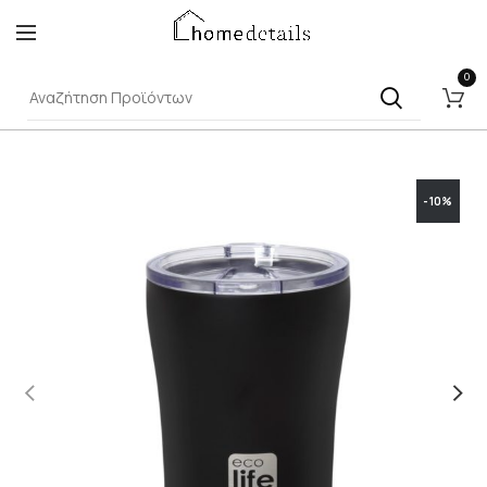
0
-10%