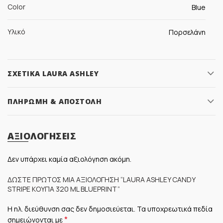
Color
Blue
Υλικό
Πορσελάνη
ΣΧΕΤΙΚΆ LAURA ASHLEY
ΠΛΗΡΩΜΉ & ΑΠΟΣΤΟΛΉ
ΑΞΙΟΛΟΓΉΣΕΙΣ
Δεν υπάρχει καμία αξιολόγηση ακόμη.
ΔΏΣΤΕ ΠΡΏΤΟΣ ΜΊΑ ΑΞΙΟΛΌΓΗΣΗ “LAURA ASHLEY CANDY
STRIPE ΚΟΎΠΑ 320 ML BLUEPRINT”
Η ηλ. διεύθυνση σας δεν δημοσιεύεται.
Τα υποχρεωτικά πεδία
*
σημειώνονται με