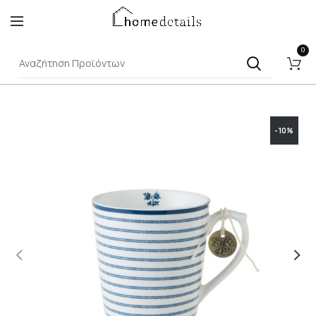
0
-10%