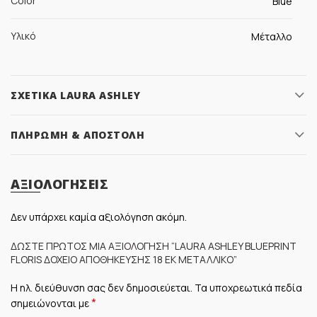
Color
Blue
Υλικό
Μέταλλο
ΣΧΕΤΙΚΆ LAURA ASHLEY
ΠΛΗΡΩΜΉ & ΑΠΟΣΤΟΛΉ
ΑΞΙΟΛΟΓΉΣΕΙΣ
Δεν υπάρχει καμία αξιολόγηση ακόμη.
ΔΏΣΤΕ ΠΡΏΤΟΣ ΜΊΑ ΑΞΙΟΛΌΓΗΣΗ “LAURA ASHLEY BLUEPRINT
FLORIS ΔΟΧΕΊΟ ΑΠΟΘΉΚΕΥΣΗΣ 18 ΕΚ ΜΕΤΑΛΛΙΚΌ”
Η ηλ. διεύθυνση σας δεν δημοσιεύεται.
Τα υποχρεωτικά πεδία
*
σημειώνονται με