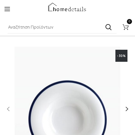
0
-30%