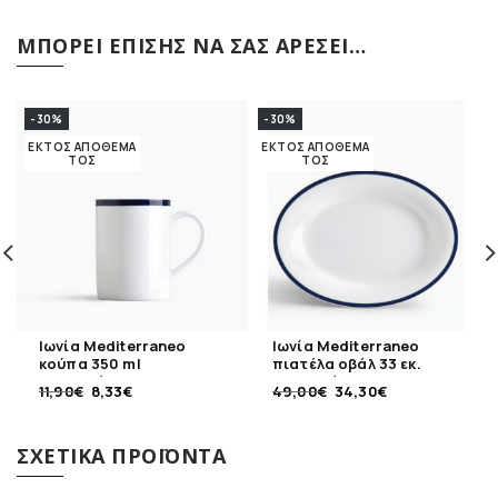
ΜΠΟΡΕΊ ΕΠΊΣΗΣ ΝΑ ΣΑΣ ΑΡΈΣΕΙ…
-30%
-30%
ΕΚΤΌΣ ΑΠΟΘΈΜΑ
ΕΚΤΌΣ ΑΠΟΘΈΜΑ
ΤΟΣ
ΤΟΣ
Ιωνία Mediterraneo
Ιωνία Mediterraneo
κούπα 350 ml
πιατέλα οβάλ 33 εκ.
πορσελάνης
πορσελάνης
11,90
€
8,33
€
49,00
€
34,30
€
ΣΧΕΤΙΚΆ ΠΡΟΪΌΝΤΑ