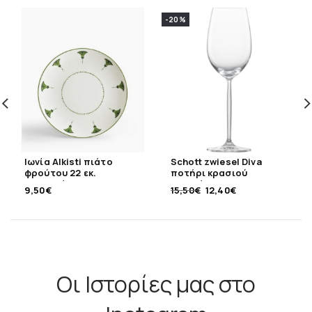
-20%
Ιωνία Alkisti πιάτο
Schott zwiesel Diva
φρούτου 22 εκ.
ποτήρι κρασιού
πορσελάνης
κολονάτο
9,50
€
15,50
€
12,40
€
Οι Ιστορίες μας στο