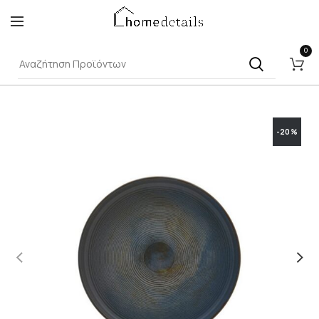
0
-20%