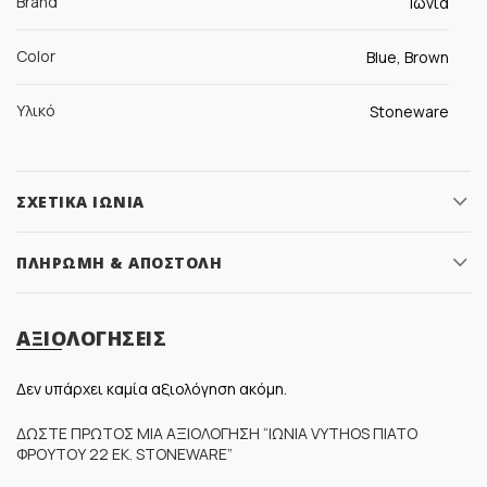
Brand
Ιωνία
Color
Blue, Brown
Υλικό
Stoneware
ΣΧΕΤΙΚΆ ΙΩΝΊΑ
ΠΛΗΡΩΜΉ & ΑΠΟΣΤΟΛΉ
ΑΞΙΟΛΟΓΉΣΕΙΣ
Δεν υπάρχει καμία αξιολόγηση ακόμη.
ΔΏΣΤΕ ΠΡΏΤΟΣ ΜΊΑ ΑΞΙΟΛΌΓΗΣΗ “ΙΩΝΊΑ VYTHOS ΠΙΆΤΟ
ΦΡΟΎΤΟΥ 22 ΕΚ. STONEWARE”