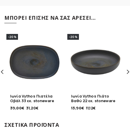
ΜΠΟΡΕΊ ΕΠΊΣΗΣ ΝΑ ΣΑΣ ΑΡΈΣΕΙ…
-20%
-20%
Ιωνία Vythos Πιατέλα
Ιωνία Vythos Πιάτο
Οβάλ 33 εκ. stoneware
Βαθύ 22 εκ. stoneware
39,00
€
31,20
€
13,90
€
11,12
€
ΣΧΕΤΙΚΆ ΠΡΟΪΌΝΤΑ