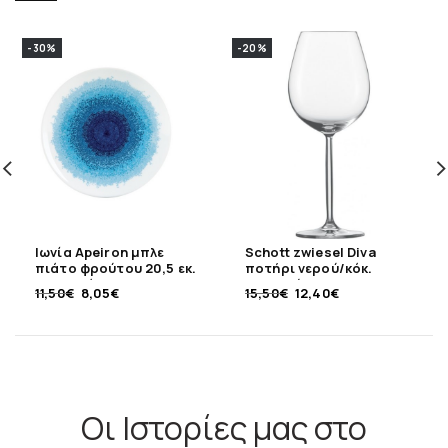
-30%
-20%
Ιωνία Apeiron μπλε
Schott zwiesel Diva
πιάτο φρούτου 20,5 εκ.
ποτήρι νερού/κόκ.
πορσελάνης
κρασιού 613ml
11,50
€
8,05
€
15,50
€
12,40
€
Οι Ιστορίες μας στο