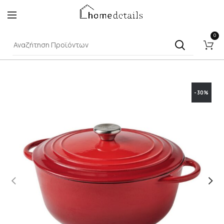
0
-30%