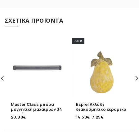
ΣΧΕΤΙΚΆ ΠΡΟΪΌΝΤΑ
-50%
Master Class μπάρα
Espiel Αχλάδι
μαγνητική μαχαιριών 34
διακοσμητικό κεραμικό
εκ τοίχου
18,5 εκ
20,90
€
14,50
€
7,25
€