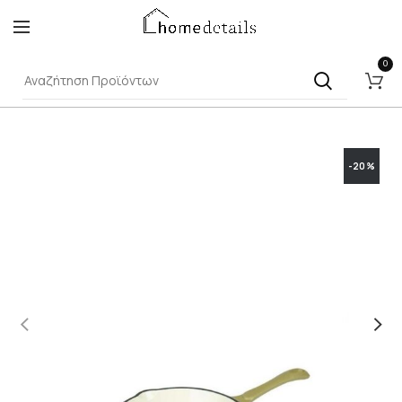
0
-20%