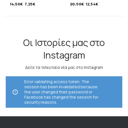
18,5 εκ
33,5 x 23 εκ
14,50
€
7,25
€
20,90
€
12,54
€
Οι Ιστορίες μας στο
Instagram
Δείτε τα τελευταία νέα μας στο Instagram
Error validating access token: The
session has been invalidated because
the user changed their password or
Facebook has changed the session for
security reasons.