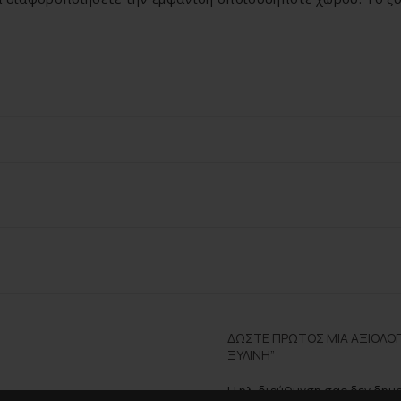
ΔΏΣΤΕ ΠΡΏΤΟΣ ΜΊΑ ΑΞΙΟΛΌΓ
ΞΎΛΙΝΗ”
Η ηλ. διεύθυνση σας δεν δημ