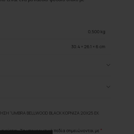
0,500 kg
30,4 × 26,1 × 6 cm
Umbra
Black
Γυαλί, Ξύλο
ΗΣΗ “UMBRA BELLWOOD BLACK ΚΟΡΝΊΖΑ 20Χ25 ΕΚ
*
οσιεύεται.
Τα υποχρεωτικά πεδία σημειώνονται με