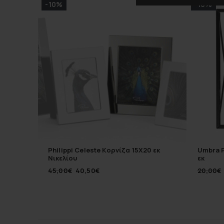
-10%
-10%
Philippi Celeste Κορνίζα 15Χ20 εκ
Umbra P
Νικελίου
εκ
45,00
€
40,50
€
20,00
€