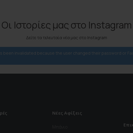
Οι Ιστορίες μας στο Instagram
Δείτε τα τελευταία νέα μας στο Instagram
has been invalidated because the user changed their password or F
ρές
Νέες Αφίξεις
Επι
Μπάνιο