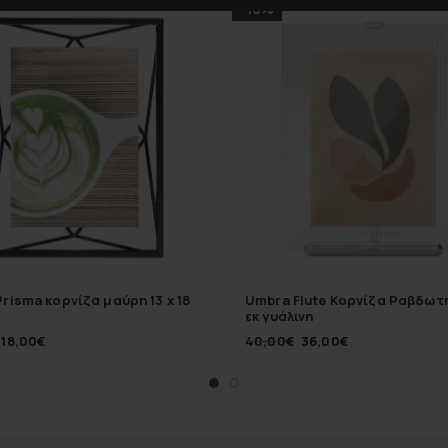
-10%
risma κορνίζα μαύρη 13 x 18
Umbra Flute Κορνίζα Ραβδωτ
εκ γυάλινη
18,00
€
40,00
€
36,00
€