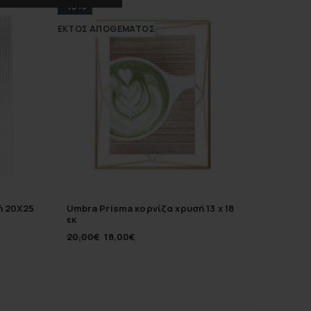
-10%
-10%
ΕΚΤΌΣ ΑΠΟΘΈΜΑΤΟΣ
ή 20Χ25
Umbra Prisma κορνίζα χρυσή 13 x 18
Umbra 
εκ
ξύλινη13
20,00
€
18,00
€
15,00
€