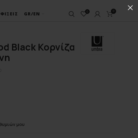
0
0
ΦΊΞΕΙΣ
GR/EN
od Black Κορνίζα
ινη
0
θυμιών μου