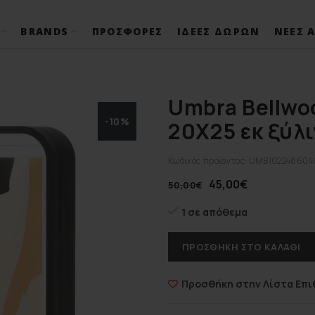
BRANDS
ΠΡΟΣΦΟΡΈΣ
ΙΔΈΕΣ ΔΏΡΩΝ
ΝΈΕΣ Α
Umbra Bellwo
-10%
20Χ25 εκ ξύλ
Κωδικός προϊόντος:
UMB102248604
45,00
€
50,00
€
1 σε απόθεμα
ΠΡΟΣΘΉΚΗ ΣΤΟ ΚΑΛΆΘΙ
Προσθήκη στην Λίστα Επι