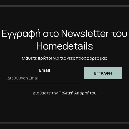
*
Η Αξιολόγησή Σας
Εγγραφή στο Newsletter του
Homedetails
*
Όνομα
Μάθετε πρώτοι για τις νέες προσφορές μας
Αποθήκευσε το όνομά μο
πλοηγό για την επόμενη φ
Email
Διαβάστε την
Πολιτκή Απορρήτου