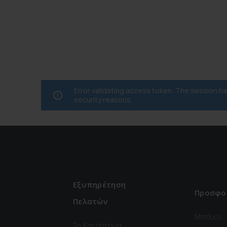
Error validating access token: The session 
security reasons.
Εξυπηρέτηση
Προσφο
Πελατών
Μπάνιο
Το Κατάστημα