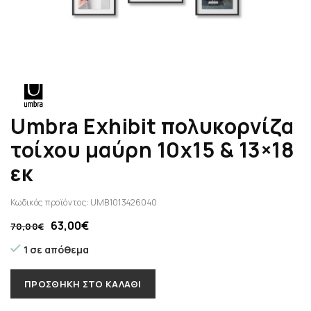
Umbra Exhibit πολυκορνίζα
τοίχου μαύρη 10χ15 & 13×18
εκ
Κωδικός προϊόντος:
UMB1013426040
63,00
€
70,00
€
1 σε απόθεμα
ΠΡΟΣΘΉΚΗ ΣΤΟ ΚΑΛΆΘΙ