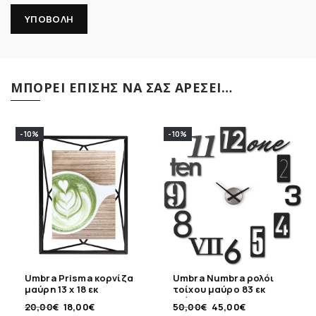
ΜΠΟΡΕΊ ΕΠΊΣΗΣ ΝΑ ΣΑΣ ΑΡΈΣΕΙ…
-10%
-10%
Umbra Prisma κορνίζα
Umbra Numbra ρολόι
μαύρη 13 x 18 εκ
τοίχου μαύρο 83 εκ
διάμετρος
20,00
€
18,00
€
50,00
€
45,00
€