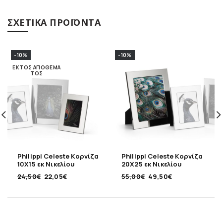
ΣΧΕΤΙΚΆ ΠΡΟΪΌΝΤΑ
-10%
-10%
ΕΚΤΌΣ ΑΠΟΘΈΜΑ
ΤΟΣ
Philippi Celeste Κορνίζα
Philippi Celeste Κορνίζα
10Χ15 εκ Νικελίου
20Χ25 εκ Νικελίου
24,50
€
22,05
€
55,00
€
49,50
€