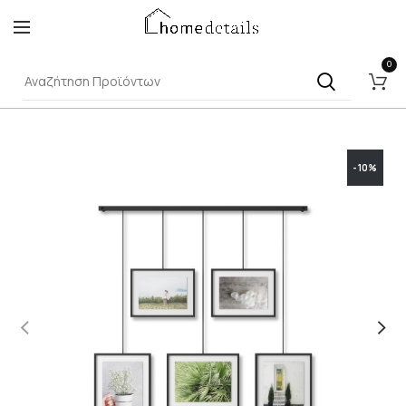
0
-10%