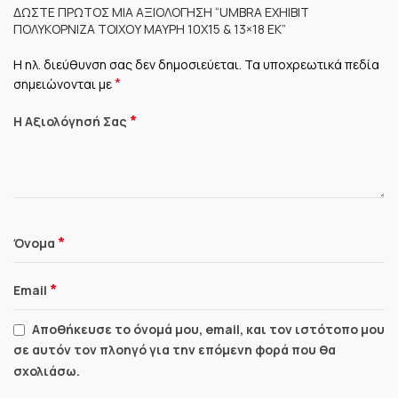
ΔΏΣΤΕ ΠΡΏΤΟΣ ΜΊΑ ΑΞΙΟΛΌΓΗΣΗ “UMBRA EXHIBIT
ΠΟΛΥΚΟΡΝΊΖΑ ΤΟΊΧΟΥ ΜΑΎΡΗ 10Χ15 & 13×18 ΕΚ”
Η ηλ. διεύθυνση σας δεν δημοσιεύεται.
Τα υποχρεωτικά πεδία
*
σημειώνονται με
*
Η Αξιολόγησή Σας
*
Όνομα
*
Email
Αποθήκευσε το όνομά μου, email, και τον ιστότοπο μου
σε αυτόν τον πλοηγό για την επόμενη φορά που θα
σχολιάσω.